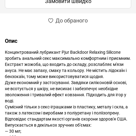
Замовити швидко
До обраного
Опис
Концентрований лубрикант Pjur Backdoor Relaxing Silicone
зробить анальний секс максимально комфортним і приємним.
Екстракт жожоба, що входить до складу, розслабляє м'язи
ануса. Не має запаху, смаку та кольору. Не містить лідокаїн і
бензокаїн, тому може використовуватися щодня.
Дуже економний у застосуванні. Завдяки силіконовій основі,
не всотується у шкіру, не висихає і забезпечує необхідне
зволоження і тривалий ефект ковзання. Підходить для ігор у
воді.
Сумісний тільки з секс-іграшками із пластику, металу і скла, а
також з латексом і виробами з поліуретану і поліізопрену.
Відповідає стандартам якості органів охорони здоров'я США.
Випускається в декількох зручних об'ємах:
— 30 мл;