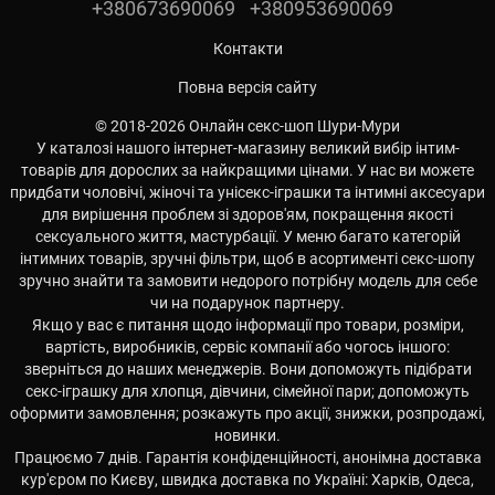
+380673690069
+380953690069
Контакти
Повна версія сайту
© 2018-2026 Онлайн секс-шоп Шури-Мури
У каталозі нашого інтернет-магазину великий вибір інтим-
товарів для дорослих за найкращими цінами. У нас ви можете
придбати чоловічі, жіночі та унісекс-іграшки та інтимні аксесуари
для вирішення проблем зі здоров'ям, покращення якості
сексуального життя, мастурбації. У меню багато категорій
інтимних товарів, зручні фільтри, щоб в асортименті секс-шопу
зручно знайти та замовити недорого потрібну модель для себе
чи на подарунок партнеру.
Якщо у вас є питання щодо інформації про товари, розміри,
вартість, виробників, сервіс компанії або чогось іншого:
зверніться до наших менеджерів. Вони допоможуть підібрати
секс-іграшку для хлопця, дівчини, сімейної пари; допоможуть
оформити замовлення; розкажуть про акції, знижки, розпродажі,
новинки.
Працюємо 7 днів. Гарантія конфіденційності, анонімна доставка
кур'єром по Києву, швидка доставка по Україні: Харків, Одеса,