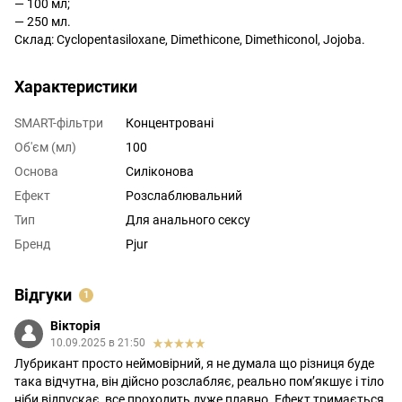
— 100 мл;
— 250 мл.
Склад: Cyclopentasiloxane, Dimethicone, Dimethiconol, Jojoba.
Характеристики
SMART-фільтри
Концентровані
Об'єм (мл)
100
Основа
Силіконова
Ефект
Розслаблювальний
Тип
Для анального сексу
Бренд
Pjur
Відгуки
1
Вікторія
10.09.2025 в 21:50
Лубрикант просто неймовірний, я не думала що різниця буде
така відчутна, він дійсно розслабляє, реально пом’якшує і тіло
ніби відпускає, все проходить дуже плавно. Ефект тримається