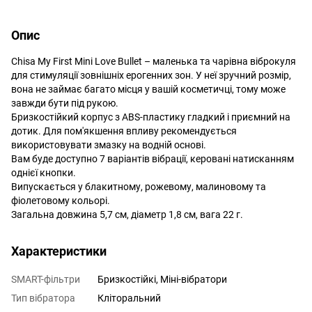
Опис
Chisa My First Mini Love Bullet – маленька та чарівна віброкуля
для стимуляції зовнішніх ерогенних зон. У неї зручний розмір,
вона не займає багато місця у вашій косметичці, тому може
завжди бути під рукою.
Бризкостійкий корпус з АВS-пластику гладкий і приємний на
дотик. Для пом'якшення впливу рекомендується
використовувати змазку на водній основі.
Вам буде доступно 7 варіантів вібрації, керовані натисканням
однієї кнопки.
Випускається у блакитному, рожевому, малиновому та
фіолетовому кольорі.
Загальна довжина 5,7 см, діаметр 1,8 см, вага 22 г.
Характеристики
SMART-фільтри
Бризкостійкі, Міні-вібратори
Тип вібратора
Кліторальний