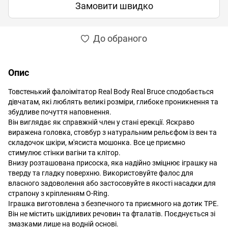
Замовити швидко
До обраного
Опис
Товстенький фалоімітатор Real Body Real Bruce сподобається
дівчатам, які люблять великі розміри, глибоке проникнення та
збудливе почуття наповнення.
Він виглядає як справжній член у стані ерекції. Яскраво
виражена головка, стовбур з натуральним рельєфом із вен та
складочок шкіри, м'ясиста мошонка. Все це приємно
стимулює стінки вагіни та клітор.
Внизу розташована присоска, яка надійно зміцнює іграшку на
тверду та гладку поверхню. Використовуйте фалос для
власного задоволення або застосовуйте в якості насадки для
страпону з кріпленням O-Ring.
Іграшка виготовлена з безпечного та приємного на дотик ТРЕ.
Він не містить шкідливих речовин та фталатів. Поєднується зі
змазками лише на водній основі.