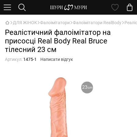
ДЛЯ ЖІНОК
Фалоімітатори
Фалоімітатори RealBody
Реаліс
Реалістичний фалоімітатор на
присосці Real Body Real Bruce
тілесний 23 см
Артикул:
1475-1
Написати відгук