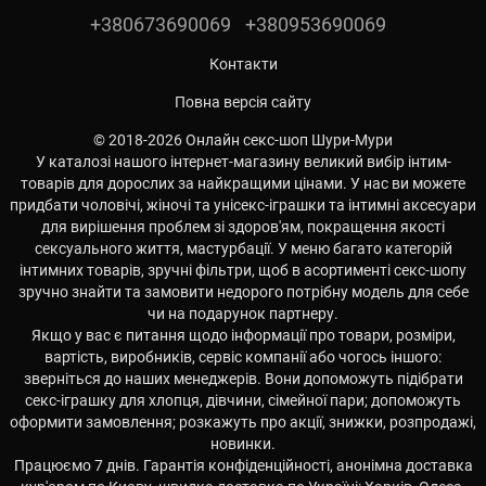
+380673690069
+380953690069
Контакти
Повна версія сайту
© 2018-2026 Онлайн секс-шоп Шури-Мури
У каталозі нашого інтернет-магазину великий вибір інтим-
товарів для дорослих за найкращими цінами. У нас ви можете
придбати чоловічі, жіночі та унісекс-іграшки та інтимні аксесуари
для вирішення проблем зі здоров'ям, покращення якості
сексуального життя, мастурбації. У меню багато категорій
інтимних товарів, зручні фільтри, щоб в асортименті секс-шопу
зручно знайти та замовити недорого потрібну модель для себе
чи на подарунок партнеру.
Якщо у вас є питання щодо інформації про товари, розміри,
вартість, виробників, сервіс компанії або чогось іншого:
зверніться до наших менеджерів. Вони допоможуть підібрати
секс-іграшку для хлопця, дівчини, сімейної пари; допоможуть
оформити замовлення; розкажуть про акції, знижки, розпродажі,
новинки.
Працюємо 7 днів. Гарантія конфіденційності, анонімна доставка