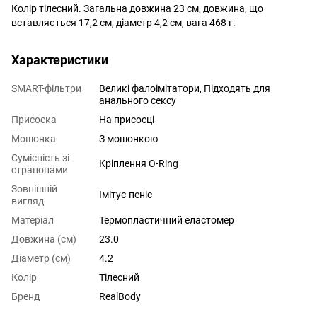
Колір тілесний. Загальна довжина 23 см, довжина, що
вставляється 17,2 см, діаметр 4,2 см, вага 468 г.
Характеристики
SMART-фільтри
Великі фалоімітатори, Підходять для
анального сексу
Присоска
На присосці
Мошонка
З мошонкою
Сумісність зі
Кріплення O-Ring
страпонами
Зовнішній
Імітує пеніс
вигляд
Матеріал
Термопластичний еластомер
Довжина (см)
23.0
Діаметр (см)
4.2
Колір
Тілесний
Бренд
RealBody