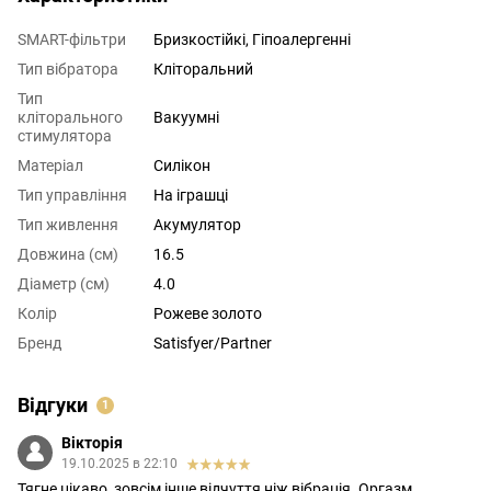
SMART-фільтри
Бризкостійкі, Гіпоалергенні
Тип вібратора
Кліторальний
Тип
кліторального
Вакуумні
стимулятора
Матеріал
Силікон
Тип управління
На іграшці
Тип живлення
Акумулятор
Довжина (см)
16.5
Діаметр (см)
4.0
Колір
Рожеве золото
Бренд
Satisfyer/Partner
Відгуки
1
Вікторія
19.10.2025 в 22:10
Тягне цікаво, зовсім інше відчуття ніж вібрація. Оргазм