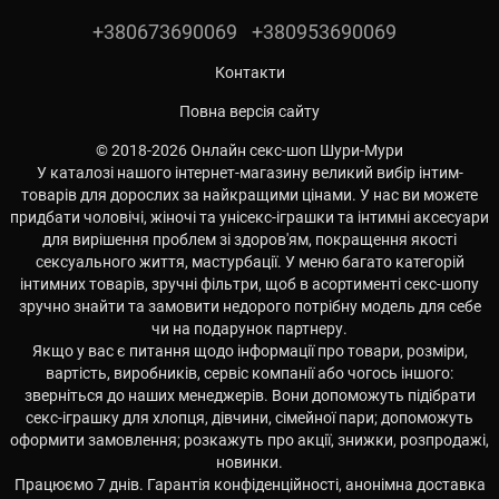
+380673690069
+380953690069
Контакти
Повна версія сайту
© 2018-2026 Онлайн секс-шоп Шури-Мури
У каталозі нашого інтернет-магазину великий вибір інтим-
товарів для дорослих за найкращими цінами. У нас ви можете
придбати чоловічі, жіночі та унісекс-іграшки та інтимні аксесуари
для вирішення проблем зі здоров'ям, покращення якості
сексуального життя, мастурбації. У меню багато категорій
інтимних товарів, зручні фільтри, щоб в асортименті секс-шопу
зручно знайти та замовити недорого потрібну модель для себе
чи на подарунок партнеру.
Якщо у вас є питання щодо інформації про товари, розміри,
вартість, виробників, сервіс компанії або чогось іншого:
зверніться до наших менеджерів. Вони допоможуть підібрати
секс-іграшку для хлопця, дівчини, сімейної пари; допоможуть
оформити замовлення; розкажуть про акції, знижки, розпродажі,
новинки.
Працюємо 7 днів. Гарантія конфіденційності, анонімна доставка