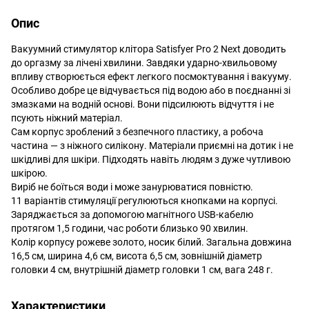
Опис
Вакуумний стимулятор клітора Satisfyer Pro 2 Next доводить
до оргазму за лічені хвилини. Завдяки ударно-хвильовому
впливу створюється ефект легкого посмоктування і вакууму.
Особливо добре це відчувається під водою або в поєднанні зі
змазками на водній основі. Вони підсилюють відчуття і не
псують ніжний матеріал.
Сам корпус зроблений з безпечного пластику, а робоча
частина — з ніжного силікону. Матеріали приємні на дотик і не
шкідливі для шкіри. Підходять навіть людям з дуже чутливою
шкірою.
Виріб не боїться води і може занурюватися повністю.
11 варіантів стимуляції регулюються кнопками на корпусі.
Заряджається за допомогою магнітного USB-кабелю
протягом 1,5 години, час роботи близько 90 хвилин.
Колір корпусу рожеве золото, носик білий. Загальна довжина
16,5 см, ширина 4,6 см, висота 6,5 см, зовнішній діаметр
головки 4 см, внутрішній діаметр головки 1 см, вага 248 г.
Характеристики