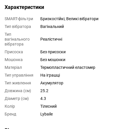
Характеристики
SMART-фільтри
Бризкостійкі, Великі вібратори
Тип вібратора
Вагінальний
Тип
вагінального
Реалістичні
вібратора
Присоска
Без присоски
Мошонка
Без мошонки
Матеріал
Термопластичний еластомер
Тип управління
На іграшці
Тип живлення
Акумулятор
Довжина (см)
25.2
Діаметр (см)
4.3
Колір
Тілесний
Бренд
Lybaile