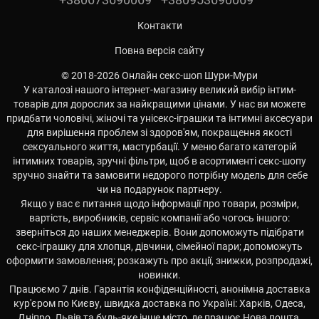
Контакти
Повна версія сайту
© 2018-2026 Онлайн секс-шоп Шури-Мури
У каталозі нашого інтернет-магазину великий вибір інтим-
товарів для дорослих за найкращими цінами. У нас ви можете
придбати чоловічі, жіночі та унісекс-іграшки та інтимні аксесуари
для вирішення проблем зі здоров'ям, покращення якості
сексуального життя, мастурбації. У меню багато категорій
інтимних товарів, зручні фільтри, щоб в асортименті секс-шопу
зручно знайти та замовити недорого потрібну модель для себе
чи на подарунок партнеру.
Якщо у вас є питання щодо інформації про товари, розміри,
вартість, виробників, сервіс компанії або чогось іншого:
зверніться до наших менеджерів. Вони допоможуть підібрати
секс-іграшку для хлопця, дівчини, сімейної пари; допоможуть
оформити замовлення; розкажуть про акції, знижки, розпродажі,
новинки.
Працюємо 7 днів. Гарантія конфіденційності, анонімна доставка
кур'єром по Києву, швидка доставка по Україні: Харків, Одеса,
Дніпро, Львів та будь-яке інше місто, де працює Нова пошта.