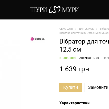
СЕКС-ШОП
ДЛЯ ЖІНОК
Вібрат
Вібратор для точки G Dorcel Mini Must
Вібратор для то
12,5 см
В наявності
Артикул: 1376
Напи
1 639 грн
Купити
Замовити
Характеристики