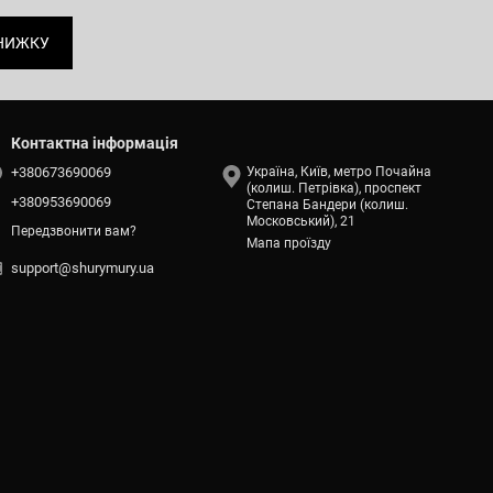
НИЖКУ
Контактна інформація
+380673690069
Україна, Київ, метро Почайна
(колиш. Петрівка), проспект
+380953690069
Степана Бандери (колиш.
Московський), 21
Передзвонити вам?
Мапа проїзду
support@shurymury.ua