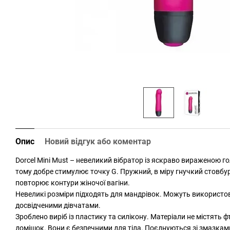
Опис
Новий відгук або коментар
Dorcel Mini Must – невеликий вібратор із яскраво вираженою г
тому добре стимулює точку G. Пружний, в міру гнучкий стовбу
повторює контури жіночої вагіни.
Невеликі розміри підходять для мандрівок. Можуть використ
досвідченими дівчатами.
Зроблено виріб із пластику та силікону. Матеріали не містять ф
домішок. Вони є безпечними для тіла. Поєднуються зі змазками