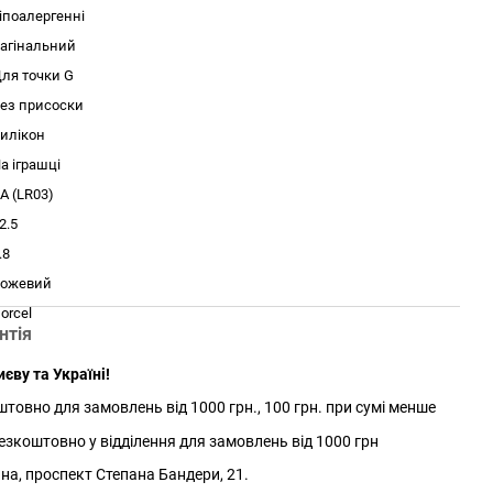
іпоалергенні
агінальний
ля точки G
ез присоски
илікон
а іграшці
A (LR03)
2.5
.8
ожевий
orcel
нтія
єву та Україні!
товно для замовлень від 1000 грн., 100 грн. при сумі менше
зкоштовно у відділення для замовлень від 1000 грн
йна, проспект Степана Бандери, 21.