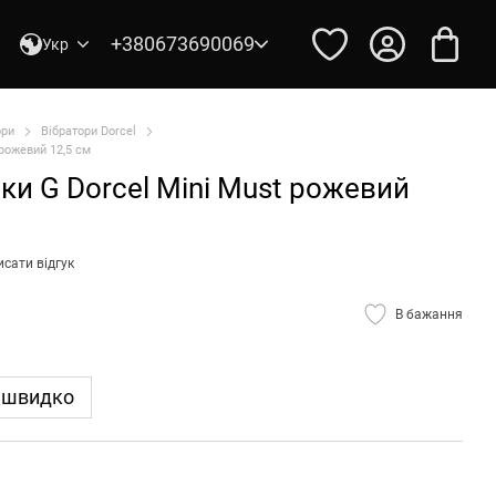
+380673690069
Укр
ори
Вібратори Dorcel
 рожевий 12,5 см
чки G Dorcel Mini Must рожевий
сати відгук
В бажання
 швидко