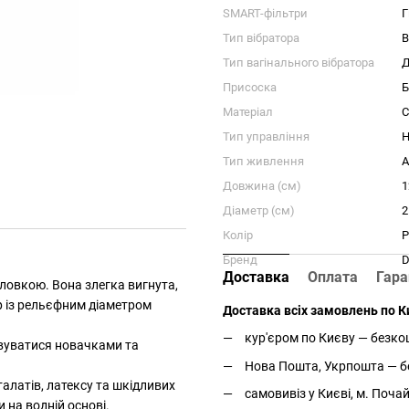
SMART-фільтри
Г
Тип вібратора
В
Тип вагінального вібратора
Д
Присоска
Б
Матеріал
С
Тип управління
Н
Тип живлення
A
Довжина (см)
1
Діаметр (см)
2
Колір
Р
Бренд
D
Доставка
Оплата
Гара
оловкою. Вона злегка вигнута,
р із рельєфним діаметром
Доставка всіх замовлень по Ки
кур'єром по Києву — безкош
овуватися новачками та
Нова Пошта, Укрпошта — бе
талатів, латексу та шкідливих
самовивіз у Києві, м. Поча
 на водній основі.