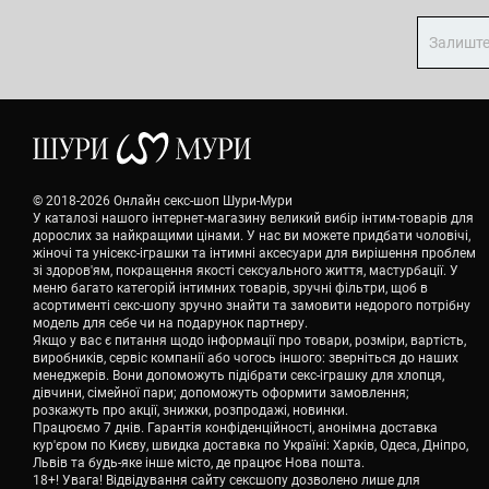
© 2018-2026 Онлайн секс-шоп Шури-Мури
У каталозі нашого інтернет-магазину великий вибір інтим-товарів для
дорослих за найкращими цінами. У нас ви можете придбати чоловічі,
жіночі та унісекс-іграшки та інтимні аксесуари для вирішення проблем
зі здоров'ям, покращення якості сексуального життя, мастурбації. У
меню багато категорій інтимних товарів, зручні фільтри, щоб в
асортименті секс-шопу зручно знайти та замовити недорого потрібну
модель для себе чи на подарунок партнеру.
Якщо у вас є питання щодо інформації про товари, розміри, вартість,
виробників, сервіс компанії або чогось іншого: зверніться до наших
менеджерів. Вони допоможуть підібрати секс-іграшку для хлопця,
дівчини, сімейної пари; допоможуть оформити замовлення;
розкажуть про акції, знижки, розпродажі, новинки.
Працюємо 7 днів. Гарантія конфіденційності, анонімна доставка
кур'єром по Києву, швидка доставка по Україні: Харків, Одеса, Дніпро,
Львів та будь-яке інше місто, де працює Нова пошта.
18+! Увага! Відвідування сайту сексшопу дозволено лише для