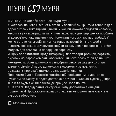
© 2018-2026 Онлайн секс-шоп Шури-Мури
У каталозі нашого інтернет-магазину великий вибір інтим-товарів для
дорослих за найкращими цінами. У нас ви можете придбати чоловічі,
жіночі та унісекс-іграшки та інтимні аксесуари для вирішення проблем
зі здоров'ям, покращення якості сексуального життя, мастурбації. У
меню багато категорій інтимних товарів, зручні фільтри, щоб в
асортименті секс-шопу зручно знайти та замовити недорого потрібну
модель для себе чи на подарунок партнеру.
Якщо у вас є питання щодо інформації про товари, розміри, вартість,
виробників, сервіс компанії або чогось іншого: зверніться до наших
менеджерів. Вони допоможуть підібрати секс-іграшку для хлопця,
дівчини, сімейної пари; допоможуть оформити замовлення;
розкажуть про акції, знижки, розпродажі, новинки.
Працюємо 7 днів. Гарантія конфіденційності, анонімна доставка
кур'єром по Києву, швидка доставка по Україні: Харків, Одеса, Дніпро,
Львів та будь-яке інше місто, де працює Нова пошта.
18+! Увага! Відвідування сайту сексшопу дозволено лише для
повнолітніх! Продаж секс-іграшок в Україні неповнолітнім клієнтам
суворо заборонено!
Мобільна версія