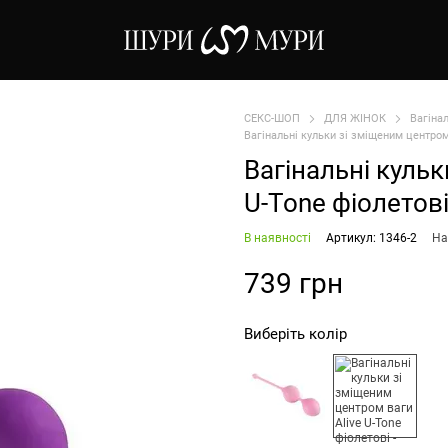
СЕКС-ШОП
ДЛЯ ЖІНОК
Вагінал
Вагінальні кульки зі зміщеним центром 
Вагінальні кульк
U-Tone фіолетов
В наявності
Артикул: 1346-2
На
739 грн
Виберіть колір