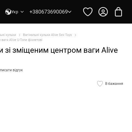
+380673690069
Укр
ьні кульки
Вагінальні кульки Alive Sex Toys
ваги Alive U-Tone фіолетові
и зі зміщеним центром ваги Alive
і
писати відгук
В бажання