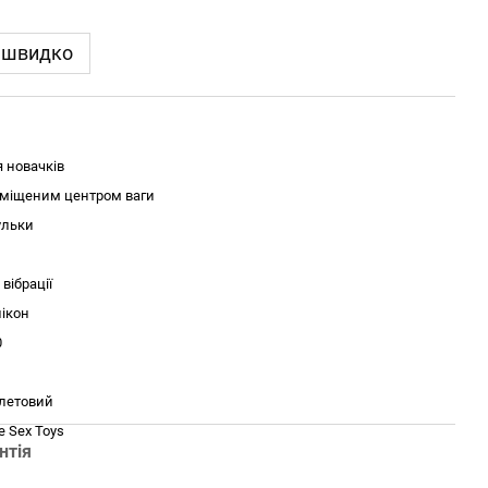
 швидко
 новачків
зміщеним центром ваги
ульки
 вібрації
ікон
0
летовий
ve Sex Toys
нтія