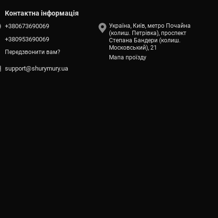
Контактна інформація
+380673690069
Україна, Київ, метро Почайна
(колиш. Петрівка), проспект
+380953690069
Степана Бандери (колиш.
Московський), 21
Передзвонити вам?
Мапа проїзду
support@shurymury.ua