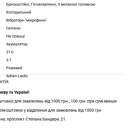
Бризкостійкі, Гіпоалергенні, З великою головкою
Кліторальний
Вібратори-"мікрофони"
Силікон
На іграшці
Акумулятор
21.0
3.7
Рожевий
Adrien Lastic
нтія
єву та Україні!
товно для замовлень від 1000 грн., 100 грн. при сумі менше
зкоштовно у відділення для замовлень від 1000 грн
йна, проспект Степана Бандери, 21.