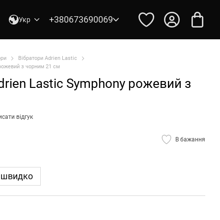
+380673690069
Укр
ори
Вібратори Adrien Lastic
рожевий з чорним 21 см
rien Lastic Symphony рожевий з
сати відгук
В бажання
 швидко