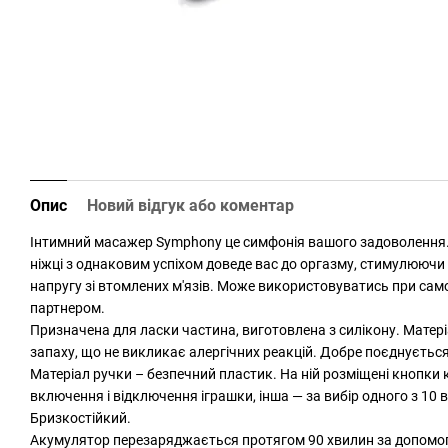
Опис
Новий відгук або коментар
Інтимний масажер Symphony це симфонія вашого задоволення. 
ніжці з однаковим успіхом доведе вас до оргазму, стимулюючи зо
напругу зі втомлених м'язів. Може використовуватись при само
партнером.
Призначена для ласки частина, виготовлена з силікону. Матері
запаху, що не викликає алергічних реакцій. Добре поєднується 
Матеріал ручки – безпечний пластик. На ній розміщені кнопки 
включення і відключення іграшки, інша — за вибір одного з 10 ва
Бризкостійкий.
Акумулятор перезаряджається протягом 90 хвилин за допомог