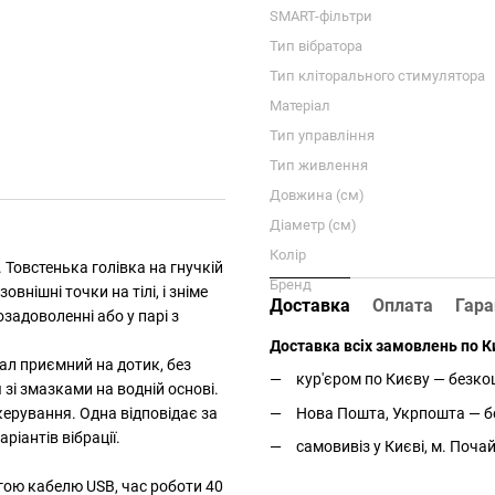
SMART-фільтри
Тип вібратора
Тип кліторального стимулятора
Матеріал
Тип управління
Тип живлення
Довжина (см)
Діаметр (см)
Колір
Товстенька голівка на гнучкій
Бренд
внішні точки на тілі, і зніме
Доставка
Оплата
Гара
задоволенні або у парі з
Доставка всіх замовлень по Ки
ал приємний на дотик, без
кур'єром по Києву — безкош
зі змазками на водній основі.
керування. Одна відповідає за
Нова Пошта, Укрпошта — бе
ріантів вібрації.
самовивіз у Києві, м. Поча
ою кабелю USB, час роботи 40