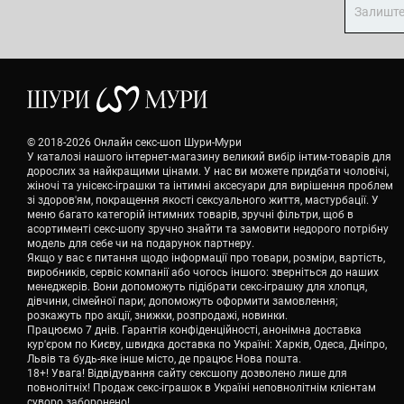
© 2018-2026 Онлайн секс-шоп Шури-Мури
У каталозі нашого інтернет-магазину великий вибір інтим-товарів для
дорослих за найкращими цінами. У нас ви можете придбати чоловічі,
жіночі та унісекс-іграшки та інтимні аксесуари для вирішення проблем
зі здоров'ям, покращення якості сексуального життя, мастурбації. У
меню багато категорій інтимних товарів, зручні фільтри, щоб в
асортименті секс-шопу зручно знайти та замовити недорого потрібну
модель для себе чи на подарунок партнеру.
Якщо у вас є питання щодо інформації про товари, розміри, вартість,
виробників, сервіс компанії або чогось іншого: зверніться до наших
менеджерів. Вони допоможуть підібрати секс-іграшку для хлопця,
дівчини, сімейної пари; допоможуть оформити замовлення;
розкажуть про акції, знижки, розпродажі, новинки.
Працюємо 7 днів. Гарантія конфіденційності, анонімна доставка
кур'єром по Києву, швидка доставка по Україні: Харків, Одеса, Дніпро,
Львів та будь-яке інше місто, де працює Нова пошта.
18+! Увага! Відвідування сайту сексшопу дозволено лише для
повнолітніх! Продаж секс-іграшок в Україні неповнолітнім клієнтам
суворо заборонено!