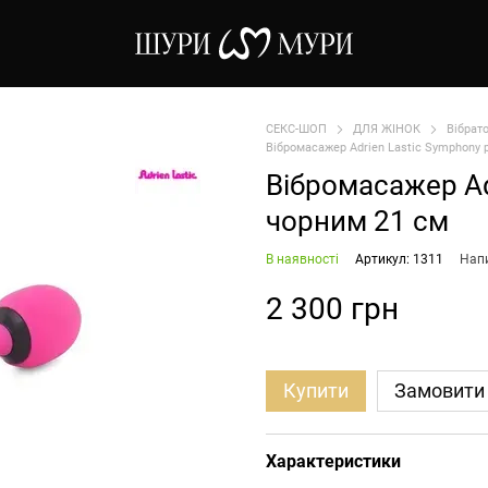
СЕКС-ШОП
ДЛЯ ЖІНОК
Вібрат
Вібромасажер Adrien Lastic Symphony 
Вібромасажер Ad
чорним 21 см
В наявності
Артикул: 1311
Напи
2 300 грн
Купити
Замовити
Характеристики