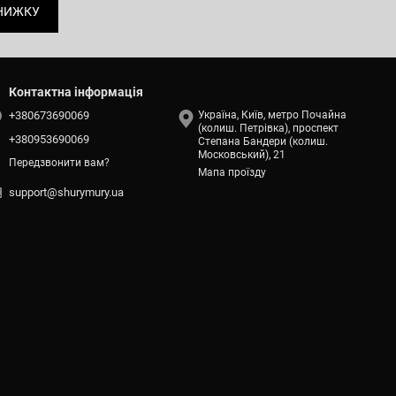
НИЖКУ
Контактна інформація
+380673690069
Україна, Київ, метро Почайна
(колиш. Петрівка), проспект
+380953690069
Степана Бандери (колиш.
Московський), 21
Передзвонити вам?
Мапа проїзду
support@shurymury.ua