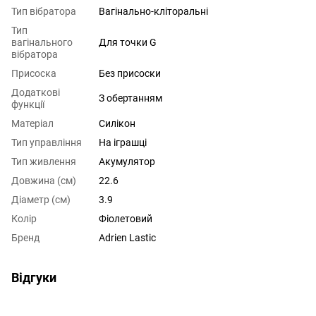
Тип вібратора
Вагінально-кліторальні
Тип
вагінального
Для точки G
вібратора
Присоска
Без присоски
Додаткові
З обертанням
функції
Матеріал
Силікон
Тип управління
На іграшці
Тип живлення
Акумулятор
Довжина (см)
22.6
Діаметр (см)
3.9
Колір
Фіолетовий
Бренд
Adrien Lastic
Відгуки