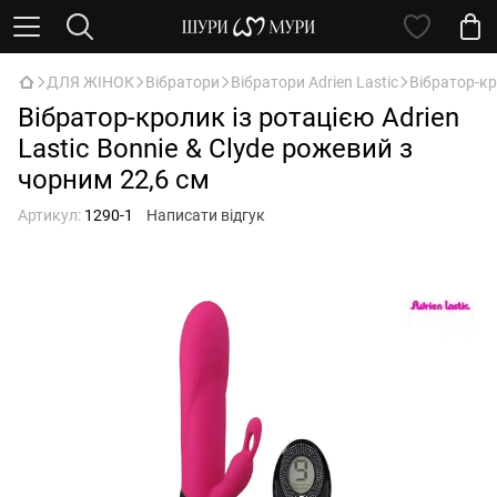
ДЛЯ ЖІНОК
Вібратори
Вібратори Adrien Lastic
Вібратор-кр
Вібратор-кролик із ротацією Adrien
Lastic Bonnie & Clyde рожевий з
чорним 22,6 см
Артикул:
1290-1
Написати відгук