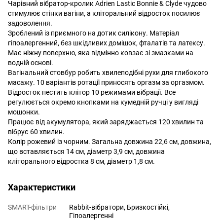
Чарівний вібратор-кролик Adrien Lastic Bonnie & Clyde чудово
стимулює стінки вагіни, а кліторальний відросток посилює
задоволення.
Зроблений із приємного на дотик силікону. Матеріал
гіпоалергенний, без шкідливих домішок, фталатів та латексу.
Має ніжну поверхню, яка відмінно ковзає зі змазками на
водній основі.
Вагінальний стовбур робить хвилеподібні рухи для глибокого
масажу. 10 варіантів ротації приносять оргазм за оргазмом.
Відросток пестить клітор 10 режимами вібрації. Все
регулюється окремо кнопками на кумедній ручці у вигляді
мошонки.
Працює від акумулятора, який заряджається 120 хвилин та
вібрує 60 хвилин.
Колір рожевий із чорним. Загальна довжина 22,6 см, довжина,
що вставляється 14 см, діаметр 3,9 см, довжина
кліторального відростка 8 см, діаметр 1,8 см.
Характеристики
SMART-фільтри
Rabbit-вібратори, Бризкостійкі,
Гіпоалергенні