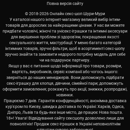
Повна версія сайту
© 2018-2026 Онлайн секс-шоп Шури-Мури
У каталозі нашого інтернет-магазину великий вибір інтим-
товарів для дорослих за найкращими цінами. У нас ви можете
придбати чоловічі, жіночі та унісекс-іграшки та інтимні аксесуари
для вирішення проблем зі здоров'ям, покращення якості
сексуального життя, мастурбації. У меню багато категорій
інтимних товарів, зручні фільтри, щоб в асортименті секс-шопу
зручно знайти та замовити недорого потрібну модель для себе
чи на подарунок партнеру.
Якщо у вас є питання щодо інформації про товари, розміри,
вартість, виробників, сервіс компанії або чогось іншого:
зверніться до наших менеджерів. Вони допоможуть підібрати
секс-іграшку для хлопця, дівчини, сімейної пари; допоможуть
оформити замовлення; розкажуть про акції, знижки, розпродажі,
новинки.
Працюємо 7 днів. Гарантія конфіденційності, анонімна доставка
кур'єром по Києву, швидка доставка по Україні: Харків, Одеса,
Дніпро, Львів та будь-яке інше місто, де працює Нова пошта.
18+! Увага! Відвідування сайту сексшопу дозволено лише для
повнолітніх! Продаж секс-іграшок в Україні неповнолітнім
клієнтам суворо заборонено!