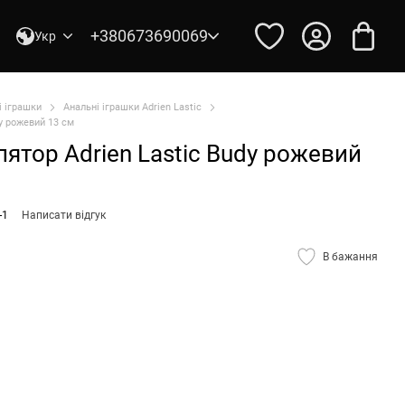
+380673690069
Укр
і іграшки
Анальні іграшки Adrien Lastic
y рожевий 13 см
ятор Adrien Lastic Budy рожевий
-1
Написати відгук
В бажання