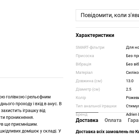
Повідомити, коли з'яв
Характеристики
SMART-фільтри
Для но
Присоска
Без пр
Вібрація
Без віб
Матеріал
Силіко
Довжина (см)
13.0
Діаметр (см)
2.5
кою голівкою і рельєфним
Колір
Рожев
нього проходу і вхід в анус. В
Тип анальної іграшки
Стиму
 захистить іграшку від
Бренд
Adrien 
ати проникнення.
Доставка
Оплата
Гара
був ще приємнішим.
 шкідливих домішок у складі. У
Доставка всіх замовлень по Ки