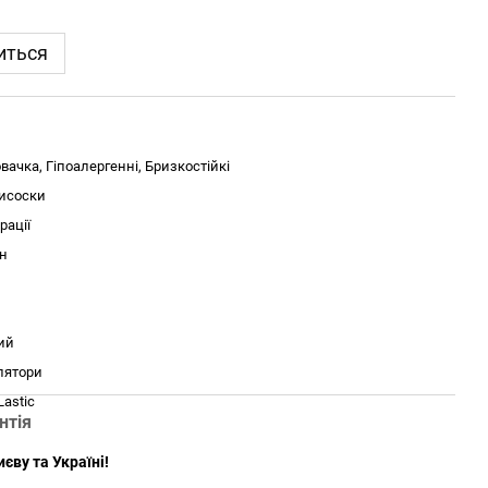
иться
вачка, Гіпоалергенні, Бризкостійкі
исоски
рації
н
ий
лятори
Lastic
нтія
єву та Україні!