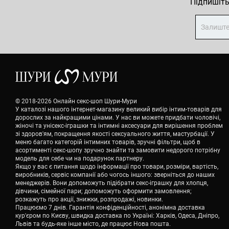
Підпишіть
© 2018-2026 Онлайн секс-шоп Шури-Мури
У каталозі нашого інтернет-магазину великий вибір інтим-товарів для
дорослих за найкращими цінами. У нас ви можете придбати чоловічі,
жіночі та унісекс-іграшки та інтимні аксесуари для вирішення проблем
зі здоров'ям, покращення якості сексуального життя, мастурбації. У
меню багато категорій інтимних товарів, зручні фільтри, щоб в
асортименті секс-шопу зручно знайти та замовити недорого потрібну
модель для себе чи на подарунок партнеру.
Якщо у вас є питання щодо інформації про товари, розміри, вартість,
виробників, сервіс компанії або чогось іншого: зверніться до наших
менеджерів. Вони допоможуть підібрати секс-іграшку для хлопця,
дівчини, сімейної пари; допоможуть оформити замовлення;
розкажуть про акції, знижки, розпродажі, новинки.
Працюємо 7 днів. Гарантія конфіденційності, анонімна доставка
кур'єром по Києву, швидка доставка по Україні: Харків, Одеса, Дніпро,
Львів та будь-яке інше місто, де працює Нова пошта.