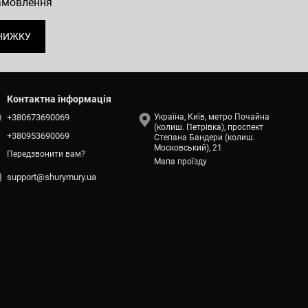
замовлення
НИЖКУ
Контактна інформація
+380673690069
Україна, Київ, метро Почайна
(колиш. Петрівка), проспект
+380953690069
Степана Бандери (колиш.
Московський), 21
Передзвонити вам?
Мапа проїзду
support@shurymury.ua