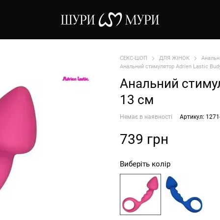
СЕКС-ШОП
ДЛЯ ЖІНОК
Анальн
Анальний стимулятор Adrien Lastic Bud
Анальний стимул
13 см
Немає в наявності
Артикул: 1271
739 грн
Виберіть колір