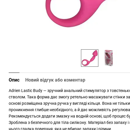
Опис
Новий відгук або коментар
Adrien Lastic Budy — зручний анальний стимулятор з товстень
стволом. Така форма дає змогу ретельно масажувати стінки зад
основі розміщена зручна ручка у вигляді кільця. Вона не тільки
проникнення глибше необхідного, а й дає можливість регулюв
Рекомендується додати змазку на водній основі, щоб процес 
Зроблена з безпечного для тіла силікону. Матеріал без запаху і
нього гладка поверхня, яка не вбирає запахи і рідини.