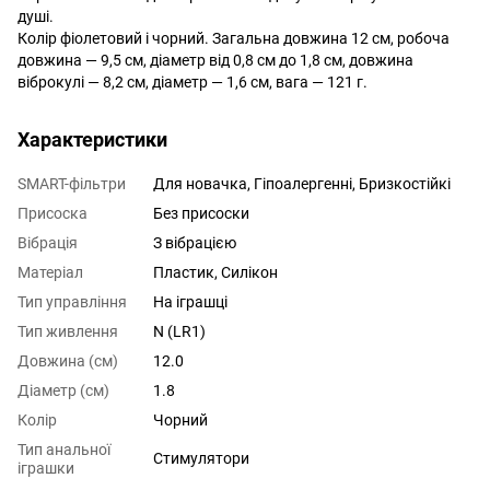
душі.
Колір фіолетовий і чорний. Загальна довжина 12 см, робоча
довжина — 9,5 см, діаметр від 0,8 см до 1,8 см, довжина
віброкулі — 8,2 см, діаметр — 1,6 см, вага — 121 г.
Характеристики
SMART-фільтри
Для новачка, Гіпоалергенні, Бризкостійкі
Присоска
Без присоски
Вібрація
З вібрацією
Матеріал
Пластик, Силікон
Тип управління
На іграшці
Тип живлення
N (LR1)
Довжина (см)
12.0
Діаметр (см)
1.8
Колір
Чорний
Тип анальної
Стимулятори
іграшки