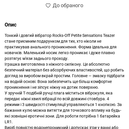
До обраного
Опис
Тонкий і довгий вібратор Rocks-Off Petite Sensations Teazer
стане приємним подарунком для тих, хто ніколи не
практикував анального проникнення. Форма ідеальна для
новачків. Маленький носик легко проникає і дуже плавно
розтягує м'язи заднього проходу.
Іграшка виготовлена з ніжного силікону. Це абсолютно
безпечний матеріал без абсорбуючих властивостей, що робить
догляд за виробом вкрай простим. Головне — змазку підібрати
на водній основі. Вона забезпечить ще більш комфортне
проникнення і не зіпсує ніжну на дотик поверхню.
У зручній Т-подібній ручці плага міститься віброкуля, яка
передає ніжні хвилі вібрації по всій довжині стовбура. 4
режими і 3 швидкості стимуляції управляються 1 кнопкою. За
бажання кулю можна витягти для точкового впливу на будь-
які зовнішні еротичні зони. Для роботи потрібна 1 батарейка
LR1.
Виріб повністю водонепроникний і допускає ігри у ванні або