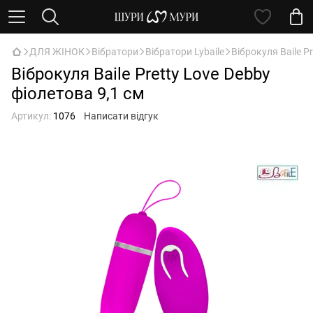
ДЛЯ ЖІНОК
Вібратори
Вібратори Lybaile
Віброкуля Baile P
Віброкуля Baile Pretty Love Debby
фіолетова 9,1 см
Артикул:
1076
Написати відгук