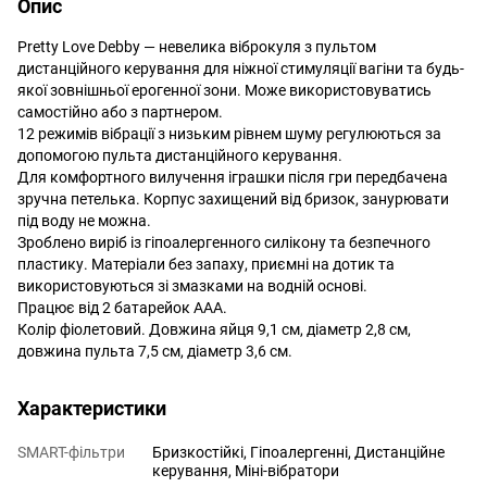
Опис
Pretty Love Debby — невелика віброкуля з пультом
дистанційного керування для ніжної стимуляції вагіни та будь-
якої зовнішньої ерогенної зони. Може використовуватись
самостійно або з партнером.
12 режимів вібрації з низьким рівнем шуму регулюються за
допомогою пульта дистанційного керування.
Для комфортного вилучення іграшки після гри передбачена
зручна петелька. Корпус захищений від бризок, занурювати
під воду не можна.
Зроблено виріб із гіпоалергенного силікону та безпечного
пластику. Матеріали без запаху, приємні на дотик та
використовуються зі змазками на водній основі.
Працює від 2 батарейок ААА.
Колір фіолетовий. Довжина яйця 9,1 см, діаметр 2,8 см,
довжина пульта 7,5 см, діаметр 3,6 см.
Характеристики
SMART-фільтри
Бризкостійкі, Гіпоалергенні, Дистанційне
керування, Міні-вібратори