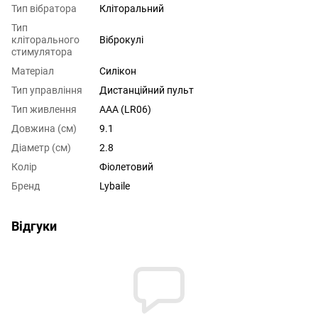
Тип вібратора
Кліторальний
Тип
кліторального
Віброкулі
стимулятора
Матеріал
Силікон
Тип управління
Дистанційний пульт
Тип живлення
AAA (LR06)
Довжина (см)
9.1
Діаметр (см)
2.8
Колір
Фіолетовий
Бренд
Lybaile
Відгуки