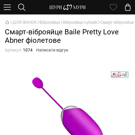
ДЛЯ ЖІНОК
Віброяйця
Віброяйця Lybaile
Смарт-віброяйце B
Смарт-віброяйце Baile Pretty Love
Abner фіолетове
Артикул:
1074
Написати відгук