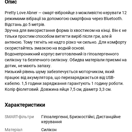
Опис
Pretty Love Abner — смарт-віброяйце з можливістю керувати 12
режимами вібрації за допомогою смартфона через Bluetooth.
Відстань до 5 метрів.
Зручна для використання форма із хвостиком на кінці. Він є не
тільки простим способом витягти виріб після гри, але й
антеною. Тому тягніть не надто різко чи сильно. Для комфорту
скористайтесь змазкою на водній основі.
Водонепроникний корпус виготовлений із гіпоалергенного
силікону та безпечного силікону. Обидва матеріали приємні на
дотик, не мають запаху.
Низький рівень шуму забезпечується моторчиком, який
працює від акумулятора, що перезаряджається від USB-
кабелю. 1,5 години заряджання гарантують 1 годину роботи.
Колір фіолетовий. Довжина яйця 7,5 см, діаметр 3,3 см.
Характеристики
SMART-фільтри
Гіпоалергенні, Бризкостійкі, Дистанційне
керування
Матеріал
Силікон