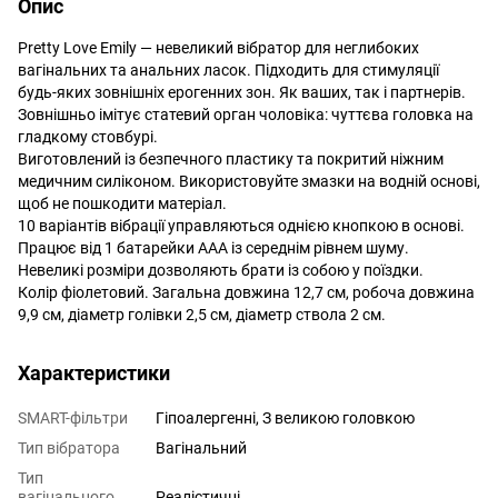
Опис
Pretty Love Emily — невеликий вібратор для неглибоких
вагінальних та анальних ласок. Підходить для стимуляції
будь-яких зовнішніх ерогенних зон. Як ваших, так і партнерів.
Зовнішньо імітує статевий орган чоловіка: чуттєва головка на
гладкому стовбурі.
Виготовлений із безпечного пластику та покритий ніжним
медичним силіконом. Використовуйте змазки на водній основі,
щоб не пошкодити матеріал.
10 варіантів вібрації управляються однією кнопкою в основі.
Працює від 1 батарейки ААА із середнім рівнем шуму.
Невеликі розміри дозволяють брати із собою у поїздки.
Колір фіолетовий. Загальна довжина 12,7 см, робоча довжина
9,9 см, діаметр голівки 2,5 см, діаметр ствола 2 см.
Характеристики
SMART-фільтри
Гіпоалергенні, З великою головкою
Тип вібратора
Вагінальний
Тип
вагінального
Реалістичні