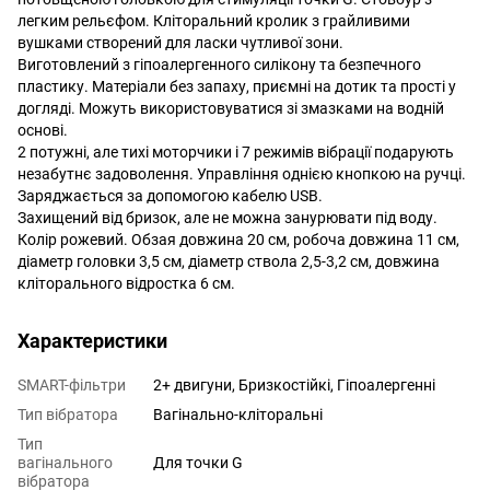
легким рельєфом. Кліторальний кролик з грайливими
вушками створений для ласки чутливої зони.
Виготовлений з гіпоалергенного силікону та безпечного
пластику. Матеріали без запаху, приємні на дотик та прості у
догляді. Можуть використовуватися зі змазками на водній
основі.
2 потужні, але тихі моторчики і 7 режимів вібрації подарують
незабутнє задоволення. Управління однією кнопкою на ручці.
Заряджається за допомогою кабелю USB.
Захищений від бризок, але не можна занурювати під воду.
Колір рожевий. Обзая довжина 20 см, робоча довжина 11 см,
діаметр головки 3,5 см, діаметр ствола 2,5-3,2 см, довжина
кліторального відростка 6 см.
Характеристики
SMART-фільтри
2+ двигуни, Бризкостійкі, Гіпоалергенні
Тип вібратора
Вагінально-кліторальні
Тип
вагінального
Для точки G
вібратора