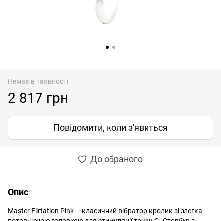
Немає в наявності
2 817 грн
Повідомити, коли з'явиться
До обраного
Опис
Master Flirtation Pink — класичний вібратор-кролик зі злегка
потовщеною головкою для стимуляції точки G. Стовбур з