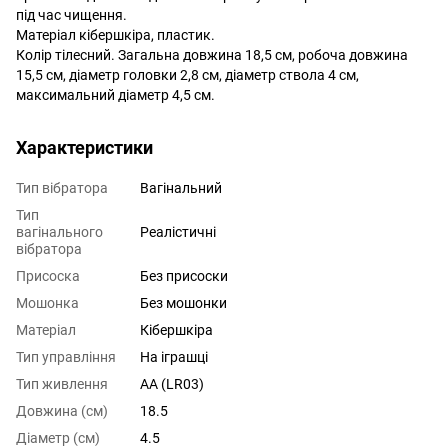
під час чищення.
Матеріал кібершкіра, пластик.
Колір тілесний. Загальна довжина 18,5 см, робоча довжина
15,5 см, діаметр головки 2,8 см, діаметр ствола 4 см,
максимальний діаметр 4,5 см.
Характеристики
Тип вібратора
Вагінальний
Тип
вагінального
Реалістичні
вібратора
Присоска
Без присоски
Мошонка
Без мошонки
Матеріал
Кібершкіра
Тип управління
На іграшці
Тип живлення
AA (LR03)
Довжина (см)
18.5
Діаметр (см)
4.5