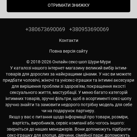
ОТРИМАТИ ЗНИЖКУ
+380673690069
+380953690069
Контакти
Повна версія сайту
© 2018-2026 Онлайн секс-шоп Шури-Мури
У каталозі нашого інтернет-магазину великий вибір інтим-
товарів для дорослих за найкращими цінами. У нас ви можете
придбати чоловічі, жіночі та унісекс-іграшки та інтимні аксесуари
для вирішення проблем зі здоров'ям, покращення якості
сексуального життя, мастурбації. У меню багато категорій
інтимних товарів, зручні фільтри, щоб в асортименті секс-шопу
зручно знайти та замовити недорого потрібну модель для себе
чи на подарунок партнеру.
Якщо у вас є питання щодо інформації про товари, розміри,
вартість, виробників, сервіс компанії або чогось іншого:
зверніться до наших менеджерів. Вони допоможуть підібрати
секс-іграшку для хлопця, дівчини, сімейної пари; допоможуть