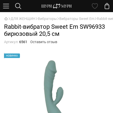
ДЛЯ ЖЕНЩИН
Вибраторы
Вибраторы Sweet Em
Rabbit-в
Rabbit-вибратор Sweet Em SW96933
бирюзовый 20,5 см
Артикул:
6561
Оставить отзыв
НОВИНКА