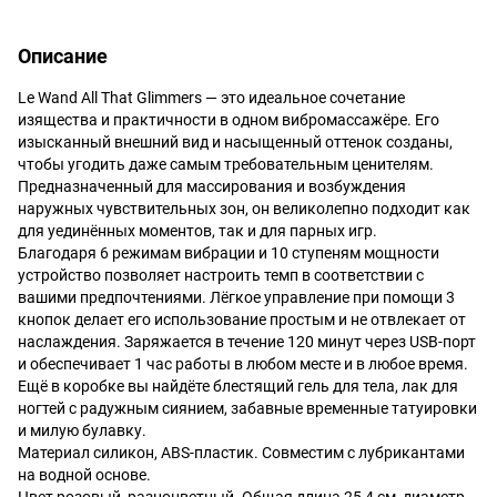
Описание
Le Wand All That Glimmers — это идеальное сочетание
изящества и практичности в одном вибромассажёре. Его
изысканный внешний вид и насыщенный оттенок созданы,
чтобы угодить даже самым требовательным ценителям.
Предназначенный для массирования и возбуждения
наружных чувствительных зон, он великолепно подходит как
для уединённых моментов, так и для парных игр.
Благодаря 6 режимам вибрации и 10 ступеням мощности
устройство позволяет настроить темп в соответствии с
вашими предпочтениями. Лёгкое управление при помощи 3
кнопок делает его использование простым и не отвлекает от
наслаждения. Заряжается в течение 120 минут через USB-порт
и обеспечивает 1 час работы в любом месте и в любое время.
Ещё в коробке вы найдёте блестящий гель для тела, лак для
ногтей с радужным сиянием, забавные временные татуировки
и милую булавку.
Материал силикон, ABS-пластик. Совместим с лубрикантами
на водной основе.
Цвет розовый, разноцветный. Общая длина 25,4 см, диаметр