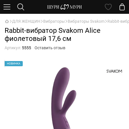
ДЛЯ ЖЕНЩИН
Вибраторы
Вибраторы Svakom
Rabbit-виб
Rabbit-вибратор Svakom Alice
фиолетовый 17,6 см
Артикул:
5555
Оставить отзыв
НОВИНКА