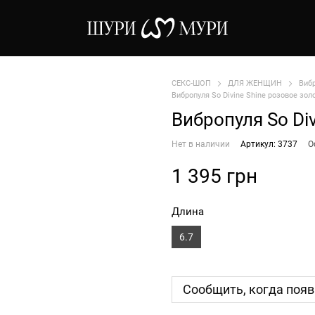
СЕКС-ШОП
ДЛЯ ЖЕНЩИН
Виб
Вибропуля So Divine Shine розовое золо
Вибропуля So Div
Нет в наличии
Артикул: 3737
О
1 395 грн
Длина
6.7
Сообщить, когда появ