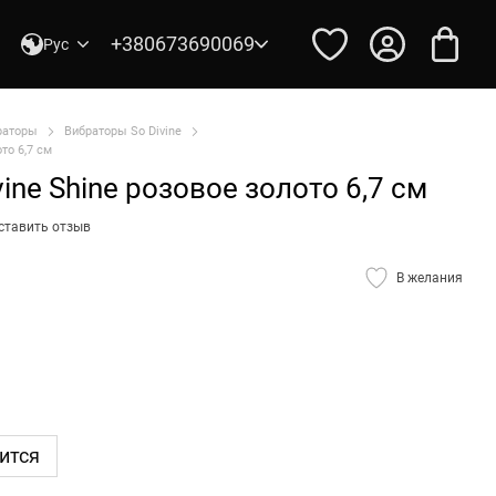
+380673690069
Рус
раторы
Вибраторы So Divine
то 6,7 см
ine Shine розовое золото 6,7 см
ставить отзыв
В желания
ится