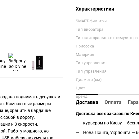
Характеристики
SMART-фильтры
Тип вибратора
Тип клиторального стимулятора
Присоска
Материал
Тип управления
Тип управления
Диаметр (см)
Цвет
Бренд
 создана поднимать девушек и
Доставка
Оплата
Гара
зон. Компактные размеры
мане, хранить в бардачке
Доставка всех заказов по Кие
с собой в дорогу.
курьером по Киеву — беспл
ации и 3 скорости.
ой. Работу мощного, но
Нова Пошта, Укрпошта — бе
 USB-кабеля аккумулятор.