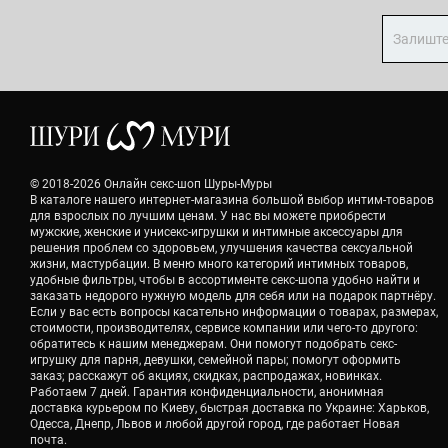
© 2018-2026 Онлайн секс-шоп Шуры-Муры
В каталоге нашего интернет-магазина большой выбор интим-товаров
для взрослых по лучшим ценам. У нас вы можете приобрести
мужские, женские и унисекс-игрушки и интимные аксессуары для
решения проблем со здоровьем, улучшения качества сексуальной
жизни, мастурбации. В меню много категорий интимных товаров,
удобные фильтры, чтобы в ассортименте секс-шопа удобно найти и
заказать недорого нужную модель для себя или на подарок партнёру.
Если у вас есть вопросы касательно информации о товарах, размерах,
стоимости, производителях, сервисе компании или чего-то другого:
обратитесь к нашим менеджерам. Они помогут подобрать секс-
игрушку для парня, девушки, семейной пары; помогут оформить
заказ; расскажут об акциях, скидках, распродажах, новинках.
Работаем 7 дней. Гарантия конфиденциальности, анонимная
доставка курьером по Киеву, быстрая доставка по Украине: Харьков,
Одесса, Днепр, Львов и любой другой город, где работает Новая
почта.