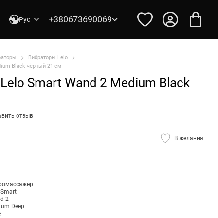
+380673690069
Рус
раторы
Вибраторы Lelo
ium Black чёрный 21 см
elo Smart Wand 2 Medium Black
авить отзыв
В желания