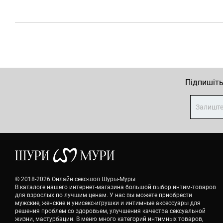
Підпишіть
© 2018-2026 Онлайн секс-шоп Шуры-Муры
В каталоге нашего интернет-магазина большой выбор интим-товаров
для взрослых по лучшим ценам. У нас вы можете приобрести
мужские, женские и унисекс-игрушки и интимные аксессуары для
решения проблем со здоровьем, улучшения качества сексуальной
жизни, мастурбации. В меню много категорий интимных товаров,