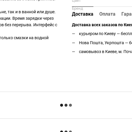
Цвет
Бренд
е, так и в ванной или душе.
Доставка
Оплата
Гара
ации. Время зарядки через
ов без перерыва. Интерфейс с
Доставка всех заказов по Кие
курьером по Киеву — беспл
только смазки на водной
Нова Пошта, Укрпошта — бе
самовывоз в Киеве, м. Поч