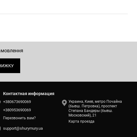
замовлення
НИЖКУ
Контактная информация
+380673690069
Украина, Киев, метро Почайна
(бывш. Петровка), проспект
+380953690069
Степана Бандеры (бывш.
Московский), 21
Перезвонить вам?
Карта проезда
support@shurymury.ua