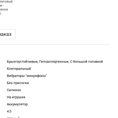
заказ
Брызгоустойчивые, Гипоаллергенные, С большой головкой
Клиторальный
Вибраторы-"микрофоны"
Без присоски
Силикон
На игрушке
Аккумулятор
4.5