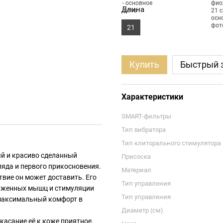
Длина
21
Купить
Быстрый 
Характеристики
SMART-фильтры
Тип вибратора
Тип клиторального стимулятора
ый и красиво сделанный
Присоска
ляда и первого прикосновения.
Материал
ствие он может доставить. Его
Тип управления
ряженных мышц и стимуляции
Тип управления
 максимальный комфорт в
Диаметр (см)
касание её к коже приятное.