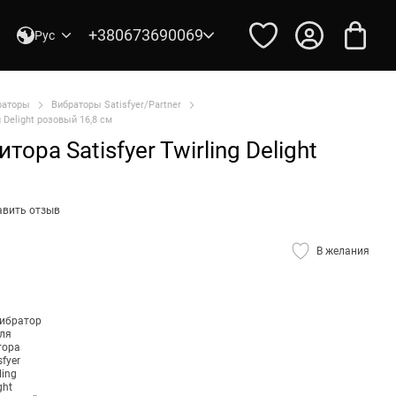
+380673690069
Рус
раторы
Вибраторы Satisfyer/Partner
g Delight розовый 16,8 см
ора Satisfyer Twirling Delight
авить отзыв
В желания