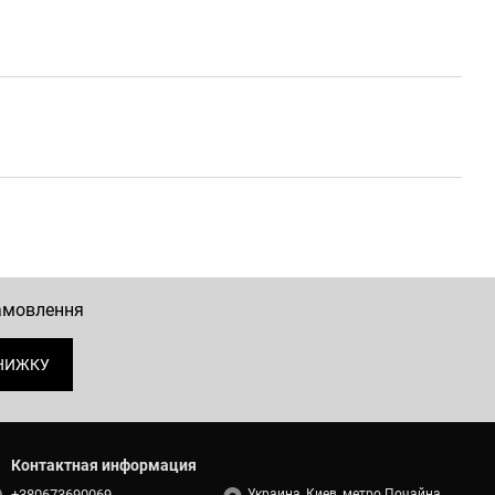
замовлення
НИЖКУ
Контактная информация
+380673690069
Украина, Киев, метро Почайна