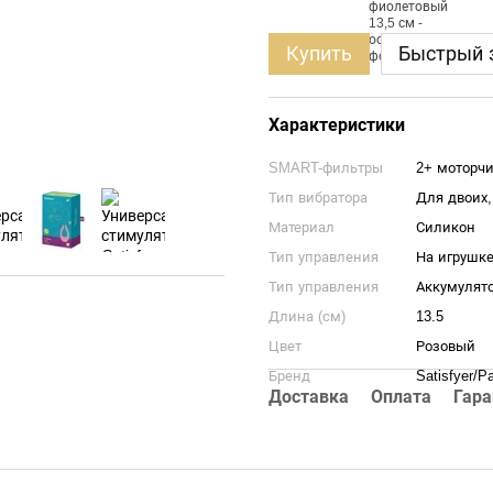
Купить
Быстрый 
Характеристики
SMART-фильтры
2+ моторчи
Тип вибратора
Для двоих
Материал
Силикон
Тип управления
На игрушк
Тип управления
Аккумулят
Длина (см)
13.5
Цвет
Розовый
Бренд
Satisfyer/Pa
Доставка
Оплата
Гара