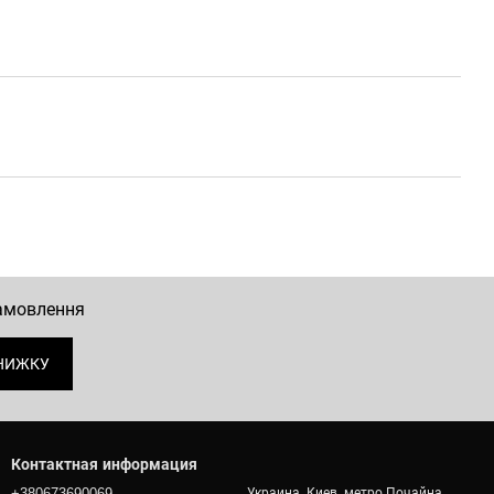
замовлення
НИЖКУ
Контактная информация
+380673690069
Украина, Киев, метро Почайна