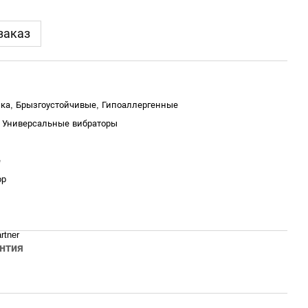
заказ
ка, Брызгоустойчивые, Гипоаллергенные
, Универсальные вибраторы
е
ор
rtner
нтия