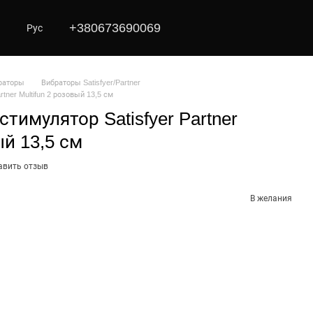
+380673690069
Рус
раторы
Вибраторы Satisfyer/Partner
tner Multifun 2 розовый 13,5 см
тимулятор Satisfyer Partner
ый 13,5 см
авить отзыв
В желания