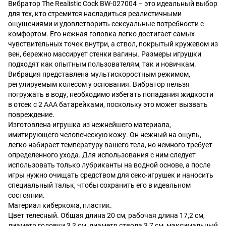
Вибратор The Realistic Cock BW-027004 – это идеальный выбор
для тех, кто стремится насладиться реалистичными
ощущениями и удовлетворить сексуальные потребности с
комфортом. Его нежная головка легко достигает самых
чувствительных точек внутри, а ствол, покрытый кружевом из
вен, бережно массирует стенки вагины. Размеры игрушки
подходят как опытным пользователям, так и новичкам.
Вибрация представлена мультискоростным режимом,
регулируемым колесом у основания. Вибратор нельзя
погружать в воду, необходимо избегать попадания жидкости
в отсек с 2 ААА батарейками, поскольку это может вызвать
повреждение.
Изготовлена игрушка из нежнейшего материала,
имитирующего человеческую кожу. Он нежный на ощупь,
легко набирает температуру вашего тела, но немного требует
определенного ухода. Для использования с ним следует
использовать только лубриканты на водной основе, а после
игры нужно очищать средством для секс-игрушек и наносить
специальный тальк, чтобы сохранить его в идеальном
состоянии.
Материал киберкожа, пластик.
Цвет телесный. Общая длина 20 см, рабочая длина 17,2 см,
диаметр головки 3,3 см, диаметр ствола 3,7 см, максимальный