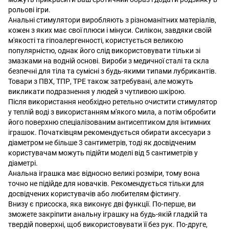
рольові ігри.
Анальні стимулятори виробляють з різноманітних матеріалів,
кожен з яких має свої плюси і мінуси. Силікон, завдяки своїй
м'якості та гіпоалергенності, користується великою
популярністю, однак його слід використовувати тільки зі
змазками на водній основі. Вироби з медичної сталі та скла
безпечні для тіла та сумісні з будь-якими типами лубрикантів.
Товари з ПВХ, ТПР, ТРЕ також затребувані, але можуть
викликати подразнення у людей з чутливою шкірою.
Після використання необхідно ретельно очистити стимулятор
у теплій воді з використанням м'якого мила, а потім обробити
його поверхню спеціалізованим антисептиком для інтимних
іграшок. Початківцям рекомендується обирати аксесуари з
діаметром не більше 3 сантиметрів, тоді як досвідченим
користувачам можуть підійти моделі від 5 сантиметрів у
діаметрі.
Анальна іграшка має відносно великі розміри, тому вона
точно не підійде для новачків. Рекомендується тільки для
досвідчених користувачів або любителям фістингу.
Внизу є присоска, яка виконує дві функції. По-перше, ви
зможете закріпити анальну іграшку на будь-якій гладкій та
твердій поверхні, щоб використовувати її без рук. По-друге,