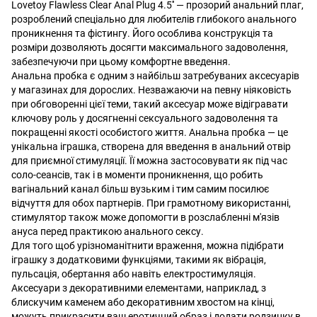
Lovetoy Flawless Clear Anal Plug 4.5'' — прозорий анальний плаг,
розроблений спеціально для любителів глибокого анального
проникнення та фістингу. Його особлива конструкція та
розміри дозволяють досягти максимального задоволення,
забезпечуючи при цьому комфортне введення.
Анальна пробка є одним з найбільш затребуваних аксесуарів
у магазинах для дорослих. Незважаючи на певну ніяковість
при обговоренні цієї теми, такий аксесуар може відігравати
ключову роль у досягненні сексуального задоволення та
покращенні якості особистого життя. Анальна пробка — це
унікальна іграшка, створена для введення в анальний отвір
для приємної стимуляції. Її можна застосовувати як під час
соло-сеансів, так і в моменти проникнення, що робить
вагінальний канал більш вузьким і тим самим посилює
відчуття для обох партнерів. При грамотному використанні,
стимулятор також може допомогти в розслабленні м'язів
ануса перед практикою анального сексу.
Для того щоб урізноманітнити враження, можна підібрати
іграшку з додатковими функціями, такими як вібрація,
пульсація, обертання або навіть електростимуляція.
Аксесуари з декоративними елементами, наприклад, з
блискучим каменем або декоративним хвостом на кінці,
можуть прикрасити ваш еротичний образ і додати родзинку в