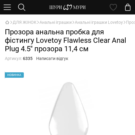
ДЛЯ ЖІНОК
Анальні іграшки
Анальні іграшки Lovetoy
Проз
Прозора анальна пробка для
фістингу Lovetoy Flawless Clear Anal
Plug 4.5'' прозора 11,4 см
Артикул:
6335
Написати відгук
НОВИНКА