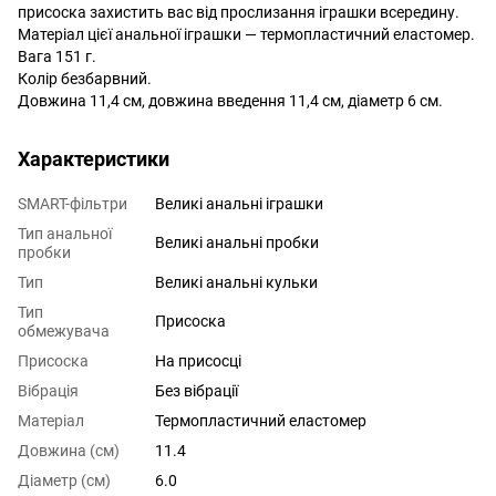
присоска захистить вас від прослизання іграшки всередину.
Матеріал цієї анальної іграшки — термопластичний еластомер.
Вага 151 г.
Колір безбарвний.
Довжина 11,4 см, довжина введення 11,4 см, діаметр 6 см.
Характеристики
SMART-фільтри
Великі анальні іграшки
Тип анальної
Великі анальні пробки
пробки
Тип
Великі анальні кульки
Тип
Присоска
обмежувача
Присоска
На присосці
Вібрація
Без вібрації
Матеріал
Термопластичний еластомер
Довжина (см)
11.4
Діаметр (см)
6.0