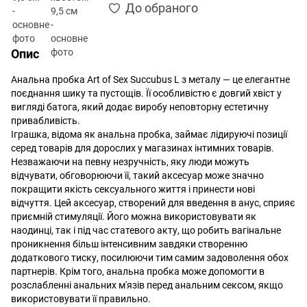
До обраного
Опис
Анальна пробка Art of Sex Succubus L з металу — це елегантне
поєднання шику та пустощів. Її особливістю є довгий хвіст у
вигляді батога, який додає виробу неповторну естетичну
привабливість.
Іграшка, відома як анальна пробка, займає лідируючі позиції
серед товарів для дорослих у магазинах інтимних товарів.
Незважаючи на певну незручність, яку люди можуть
відчувати, обговорюючи її, такий аксесуар може значно
покращити якість сексуального життя і принести нові
відчуття. Цей аксесуар, створений для введення в анус, сприяє
приємній стимуляції. Його можна використовувати як
наодинці, так і під час статевого акту, що робить вагінальне
проникнення більш інтенсивним завдяки створенню
додаткового тиску, посилюючи тим самим задоволення обох
партнерів. Крім того, анальна пробка може допомогти в
розслабленні анальних м'язів перед анальним сексом, якщо
використовувати її правильно.