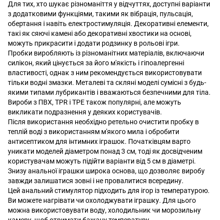
Для тих, хто шукає різноманіття у відчуттях, доступні варіанти
з додатковими функціями, такими як вібрація, пульсація,
обертання і навіть електростимуляція. Декоративні елементи,
такі як сяючі камені або декоративні хвостики на основі,
можуть прикрасити і додати родзинку в рольові ігри.
Пробки виробляють із різноманітних матеріалів, включаючи
силікон, який цінується за його м'якість і гіпоалергенні
властивості, однак з ним рекомендується використовувати
тільки водні змазки. Металеві та скляні моделі сумісні з будь-
якими типами лубрикантів і вважаються безпечними для тіла.
Вироби з ПВХ, TPR і TPE також популярні, але можуть
викликати подразнення у деяких користувачів.
Після використання необхідно ретельно очистити пробку в
теплій воді з використанням м'якого мила і обробити
антисептиком для інтимних іграшок. Початківцям варто
уникати моделей діаметром понад 3 см, тоді як досвідченим
користувачам можуть підійти варіанти від 5 см в діаметрі.
Знизу анальної іграшки широка основа, що дозволяє виробу
завжди залишатися зовні і не провалитися всередину.
Цей анальний стимулятор підходить для ігор із температурою.
Ви можете нагрівати чи охолоджувати іграшку. Для цього
можна використовувати воду, холодильник чи морозильну
камеру, щоб отримати бажану температуру.