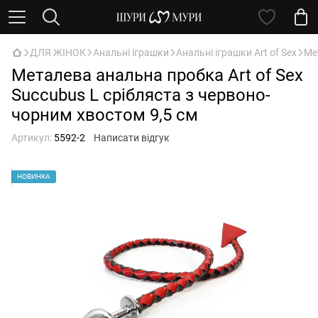
ДЛЯ ЖІНОК
Анальні іграшки
Анальні іграшки Art of Sex
Ме
Металева анальна пробка Art of Sex
Succubus L срібляста з червоно-
чорним хвостом 9,5 см
Артикул:
5592-2
Написати відгук
НОВИНКА