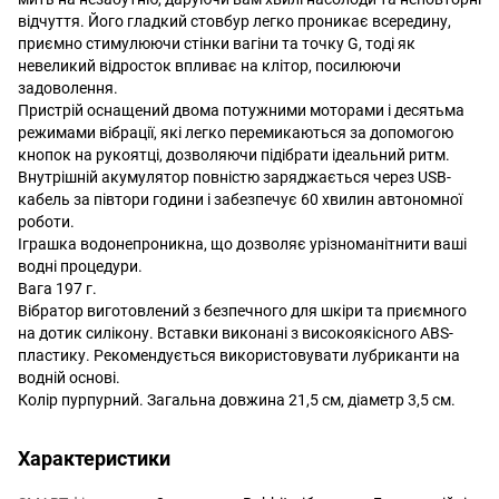
відчуття. Його гладкий стовбур легко проникає всередину,
приємно стимулюючи стінки вагіни та точку G, тоді як
невеликий відросток впливає на клітор, посилюючи
задоволення.
Пристрій оснащений двома потужними моторами і десятьма
режимами вібрації, які легко перемикаються за допомогою
кнопок на рукоятці, дозволяючи підібрати ідеальний ритм.
Внутрішній акумулятор повністю заряджається через USB-
кабель за півтори години і забезпечує 60 хвилин автономної
роботи.
Іграшка водонепроникна, що дозволяє урізноманітнити ваші
водні процедури.
Вага 197 г.
Вібратор виготовлений з безпечного для шкіри та приємного
на дотик силікону. Вставки виконані з високоякісного ABS-
пластику. Рекомендується використовувати лубриканти на
водній основі.
Колір пурпурний. Загальна довжина 21,5 см, діаметр 3,5 см.
Характеристики