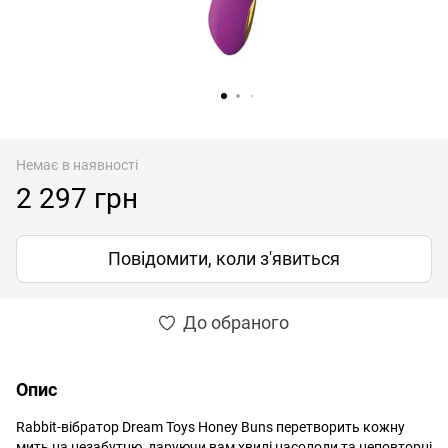
Немає в наявності
2 297 грн
Повідомити, коли з'явиться
До обраного
Опис
Rabbit-вібратор Dream Toys Honey Buns перетворить кожну
мить на незабутню, даруючи вам хвилі насолоди та неповторні