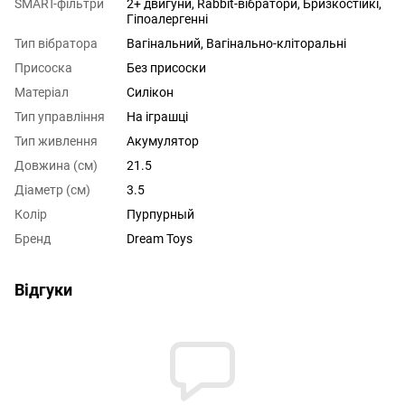
SMART-фільтри
2+ двигуни, Rabbit-вібратори, Бризкостійкі,
Гіпоалергенні
Тип вібратора
Вагінальний, Вагінально-кліторальні
Присоска
Без присоски
Матеріал
Силікон
Тип управління
На іграшці
Тип живлення
Акумулятор
Довжина (см)
21.5
Діаметр (см)
3.5
Колір
Пурпурный
Бренд
Dream Toys
Відгуки