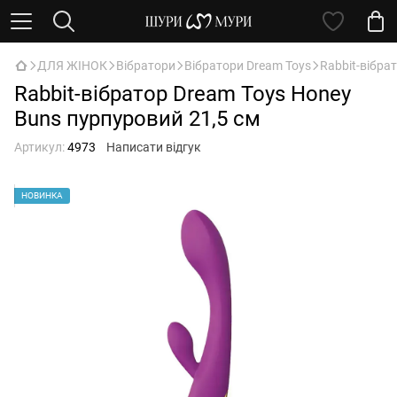
ДЛЯ ЖІНОК
Вібратори
Вібратори Dream Toys
Rabbit-вібра
Rabbit-вібратор Dream Toys Honey
Buns пурпуровий 21,5 см
Артикул:
4973
Написати відгук
НОВИНКА