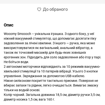
До обраного
Опис
Wooomy Smoooch – унікальна іграшка. З одного боку, у неї
ніжний вакуумний стимулятор, що допомагає досягати піку
задоволення за лічені хвилини. З іншого — ручка, яка може
використовуватися як вагінальний, анальний вібратор, а
також як точковий масажёр для будь-яких зовнішніх
ерогенних зон. Підходить для соло задоволення або ігор у парі.
Не боїться води.
2 автономні моторчики відповідають за 10 режимів вакуумно-
хвильової стимуляції та 10 патернів вібрації. Усього 3 кнопки
управління. Заряджання за допомогою USB-кабелю.
Ніжне силіконове покриття тактильно приємне. Поверхня не
вбирає запахи та рідини, легко очищається. Вимагає змазку
тільки на водній основі.
Колір чорний. Загальна довжина 18,5 см, діаметр ручки 3,5 см,
діаметр носика 1,5 см, вага 160 г.