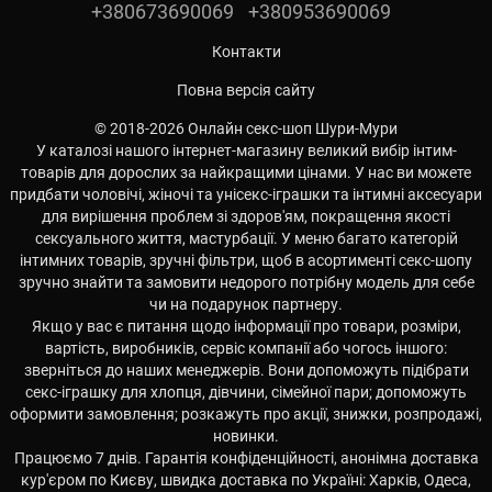
+380673690069
+380953690069
Контакти
Повна версія сайту
© 2018-2026 Онлайн секс-шоп Шури-Мури
У каталозі нашого інтернет-магазину великий вибір інтим-
товарів для дорослих за найкращими цінами. У нас ви можете
придбати чоловічі, жіночі та унісекс-іграшки та інтимні аксесуари
для вирішення проблем зі здоров'ям, покращення якості
сексуального життя, мастурбації. У меню багато категорій
інтимних товарів, зручні фільтри, щоб в асортименті секс-шопу
зручно знайти та замовити недорого потрібну модель для себе
чи на подарунок партнеру.
Якщо у вас є питання щодо інформації про товари, розміри,
вартість, виробників, сервіс компанії або чогось іншого:
зверніться до наших менеджерів. Вони допоможуть підібрати
секс-іграшку для хлопця, дівчини, сімейної пари; допоможуть
оформити замовлення; розкажуть про акції, знижки, розпродажі,
новинки.
Працюємо 7 днів. Гарантія конфіденційності, анонімна доставка
кур'єром по Києву, швидка доставка по Україні: Харків, Одеса,