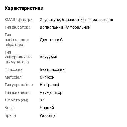
Характеристики
SMART-фільтри
2+ двигуни, Бризкостійкі, Гіпоалергенні
Тип вібратора
Вагінальний, Кліторальний
Тип
вагінального
Для точки G
вібратора
Тип
кліторального
Вакуумні
стимулятора
Присоска
Без присоски
Матеріал
Силікон
Тип управління
На іграшці
Тип живлення
Акумулятор
Діаметр (см)
3.5
Колір
Чорний
Бренд
Wooomy