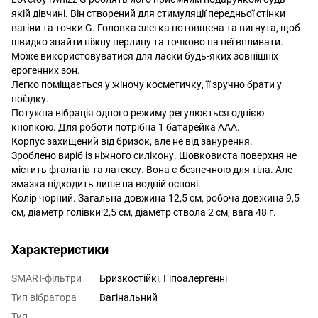
якій дівчині. Він створений для стимуляції передньої стінки
вагіни та точки G. Головка злегка потовщена та вигнута, щоб
швидко знайти ніжну перлину та точково на неї впливати.
Може використовуватися для ласки будь-яких зовнішніх
ерогенних зон.
Легко поміщається у жіночу косметичку, її зручно брати у
поїздку.
Потужна вібрація одного режиму регулюється однією
кнопкою. Для роботи потрібна 1 батарейка ААА.
Корпус захищений від бризок, але не від занурення.
Зроблено виріб із ніжного силікону. Шовковиста поверхня не
містить фталатів та латексу. Вона є безпечною для тіла. Але
змазка підходить лише на водній основі.
Колір чорний. Загальна довжина 12,5 см, робоча довжина 9,5
см, діаметр голівки 2,5 см, діаметр ствола 2 см, вага 48 г.
Характеристики
SMART-фільтри
Бризкостійкі, Гіпоалергенні
Тип вібратора
Вагінальний
Тип