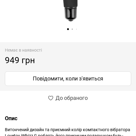
Немає в наявності
949 грн
Повідомити, коли з'явиться
До обраного
Опис
Витончений дизайн та приємний колір компактного вібратора
Lovetoy iWhizz G роблять його приємним подарунком будь-