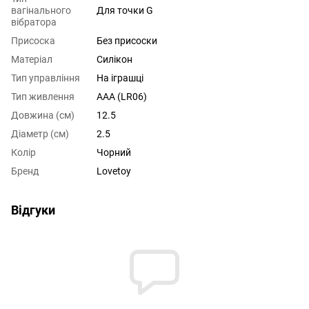
вагінального
Для точки G
вібратора
Присоска
Без присоски
Матеріал
Силікон
Тип управління
На іграшці
Тип живлення
AAA (LR06)
Довжина (см)
12.5
Діаметр (см)
2.5
Колір
Чорний
Бренд
Lovetoy
Відгуки