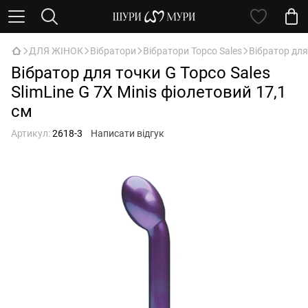
ДЛЯ ЖІНОК
Вібратори
Вібратори Topco Sales
Вібратор для
Вібратор для точки G Topco Sales
SlimLine G 7X Minis фіолетовий 17,1
см
Артикул:
2618-3
Написати відгук