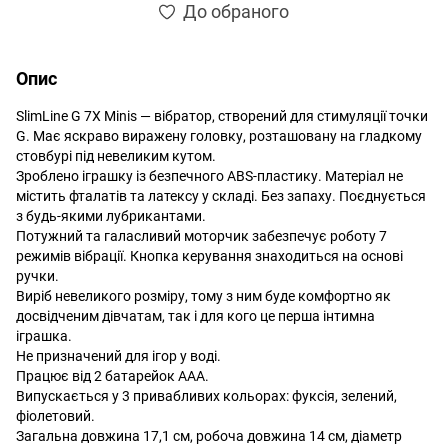
До обраного
Опис
SlimLine G 7X Minis — вібратор, створений для стимуляції точки
G. Має яскраво виражену головку, розташовану на гладкому
стовбурі під невеликим кутом.
Зроблено іграшку із безпечного ABS-пластику. Матеріал не
містить фталатів та латексу у складі. Без запаху. Поєднується
з будь-якими лубрикантами.
Потужний та галасливий моторчик забезпечує роботу 7
режимів вібрації. Кнопка керування знаходиться на основі
ручки.
Виріб невеликого розміру, тому з ним буде комфортно як
досвідченим дівчатам, так і для кого це перша інтимна
іграшка.
Не призначений для ігор у воді.
Працює від 2 батарейок ААА.
Випускається у 3 привабливих кольорах: фуксія, зелений,
фіолетовий.
Загальна довжина 17,1 см, робоча довжина 14 см, діаметр