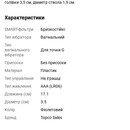
голівки 3,5 см, діаметр ствола 1,9 см.
Характеристики
SMART-фільтри
Бризкостійкі
Тип вібратора
Вагінальний
Тип
вагінального
Для точки G
вібратора
Присоска
Без присоски
Матеріал
Пластик
Тип управління
На іграшці
Тип живлення
AAA (LR06)
Довжина (см)
17.1
Діаметр (см)
3.5
Колір
Фіолетовий
Бренд
Topco Sales