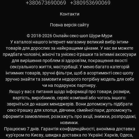
+380673690069
+380953690069
Контакти
Повна версія сайту
© 2018-2026 Онлайн секс-шоп Шури-Мури
У каталозі нашого інтернет-магазину великий вибір інтим-
товарів для дорослих за найкращими цінами. У нас ви можете
придбати чоловічі, жіночі та унісекс-іграшки та інтимні аксесуари
для вирішення проблем зі здоров'ям, покращення якості
сексуального життя, мастурбації. У меню багато категорій
інтимних товарів, зручні фільтри, щоб в асортименті секс-шопу
зручно знайти та замовити недорого потрібну модель для себе
чи на подарунок партнеру.
Якщо у вас є питання щодо інформації про товари, розміри,
вартість, виробників, сервіс компанії або чогось іншого:
зверніться до наших менеджерів. Вони допоможуть підібрати
секс-іграшку для хлопця, дівчини, сімейної пари; допоможуть
оформити замовлення; розкажуть про акції, знижки, розпродажі,
новинки.
Працюємо 7 днів. Гарантія конфіденційності, анонімна доставка
кур'єром по Києву, швидка доставка по Україні: Харків, Одеса,