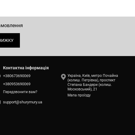
замовлення
НИЖКУ
Контактна інформація
+380673690069
Україна, Київ, метро Почайна
(колиш. Петрівка), проспект
+380953690069
Степана Бандери (колиш.
Московський), 21
Передзвонити вам?
Мапа проїзду
support@shurymury.ua