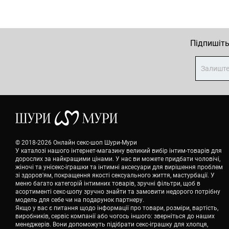
Підпишіть
© 2018-2026 Онлайн секс-шоп Шури-Мури
У каталозі нашого інтернет-магазину великий вибір інтим-товарів для
дорослих за найкращими цінами. У нас ви можете придбати чоловічі,
жіночі та унісекс-іграшки та інтимні аксесуари для вирішення проблем
зі здоров'ям, покращення якості сексуального життя, мастурбації. У
меню багато категорій інтимних товарів, зручні фільтри, щоб в
асортименті секс-шопу зручно знайти та замовити недорого потрібну
модель для себе чи на подарунок партнеру.
Якщо у вас є питання щодо інформації про товари, розміри, вартість,
виробників, сервіс компанії або чогось іншого: зверніться до наших
менеджерів. Вони допоможуть підібрати секс-іграшку для хлопця,