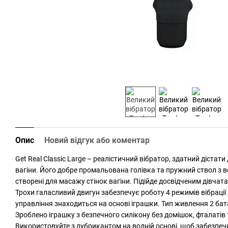
Опис
Новий відгук або коментар
Get Real Classic Large – реалістичний вібратор, здатний дістат
вагіни. Його добре промальована голівка та пружний ствол з в
створені для масажу стінок вагіни. Підійде досвідченим дівчат
Трохи галасливий двигун забезпечує роботу 4 режимів вібрації
управління знаходиться на основі іграшки. Тип живлення 2 ба
Зроблено іграшку з безпечного силікону без домішок, фталатів т
Використовуйте з лубрикантом на водній основі, щоб забезпеч