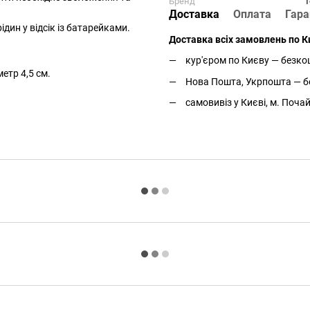
Бренд
T
Доставка
Оплата
Гара
ин у відсік із батарейками.
Доставка всіх замовлень по Ки
кур'єром по Києву — безкош
етр 4,5 см.
Нова Пошта, Укрпошта — бе
самовивіз у Києві, м. Поча