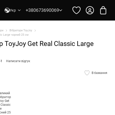
+380673690069
Укр
ори
Вібратори ToyJoy
ic Large чорний 25 см
 ToyJoy Get Real Classic Large
-1
Написати відгук
В бажання