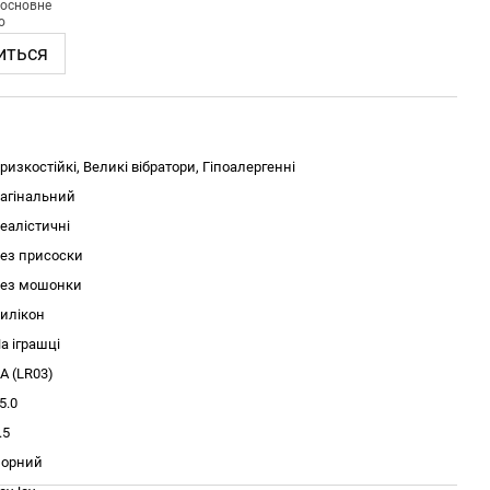
иться
ризкостійкі, Великі вібратори, Гіпоалергенні
агінальний
еалістичні
ез присоски
ез мошонки
илікон
а іграшці
A (LR03)
5.0
.5
орний