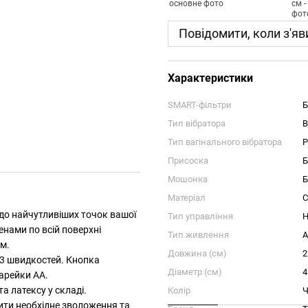
Повідомити, коли з'яв
Характеристики
SMART-фільтри
Б
Тип вібратора
В
Тип вагінального вібратора
Р
Присоска
Б
Мошонка
Б
Матеріал
С
и до найчутливіших точок вашої
Тип управління
Н
енами по всій поверхні
Тип живлення
A
ам.
Довжина (см)
2
 3 швидкостей. Кнопка
Діаметр (см)
4
тарейки АА.
а латексу у складі.
Колір
Ч
ити необхідне зволоження та