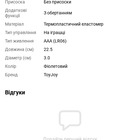
Присоска
Без присоски
Додаткові
З обертанням
функції
Матеріал
Термопластичний еластомер
Тип управління
На іграшці
Тип живлення
AAA (LR06)
Довжина (см)
22.5
Діаметр (см)
3.0
Колір
Фіолетовий
Бренд
ToyJoy
Відгуки
Додайте перший відгук