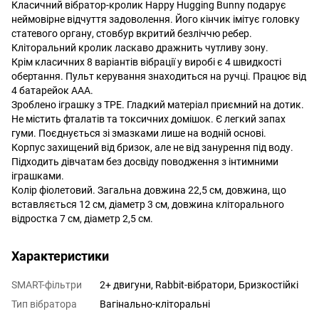
Класичний вібратор-кролик Happy Hugging Bunny подарує
неймовірне відчуття задоволення. Його кінчик імітує головку
статевого органу, стовбур вкритий безліччю ребер.
Кліторальний кролик ласкаво дражнить чутливу зону.
Крім класичних 8 варіантів вібрації у виробі є 4 швидкості
обертання. Пульт керування знаходиться на ручці. Працює від
4 батарейок ААА.
Зроблено іграшку з ТРЕ. Гладкий матеріал приємний на дотик.
Не містить фталатів та токсичних домішок. Є легкий запах
гуми. Поєднується зі змазками лише на водній основі.
Корпус захищений від бризок, але не від занурення під воду.
Підходить дівчатам без досвіду поводження з інтимними
іграшками.
Колір фіолетовий. Загальна довжина 22,5 см, довжина, що
вставляється 12 см, діаметр 3 см, довжина кліторального
відростка 7 см, діаметр 2,5 см.
Характеристики
SMART-фільтри
2+ двигуни, Rabbit-вібратори, Бризкостійкі
Тип вібратора
Вагінально-кліторальні