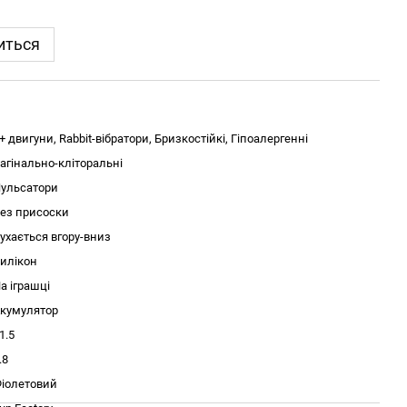
иться
+ двигуни, Rabbit-вібратори, Бризкостійкі, Гіпоалергенні
агінально-кліторальні
ульсатори
ез присоски
ухається вгору-вниз
илікон
а іграшці
кумулятор
1.5
.8
іолетовий