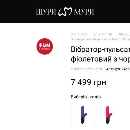
СЕКС-ШОП
ДЛЯ ЖІНОК
Вібрат
Вібратор-пульсатор Fun Factory Bi Stro
Вібратор-пульсат
фіолетовий з чо
Немає в наявності
Артикул: 2466
7 499 грн
Виберіть колір