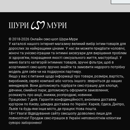
© 2018-2026 Онлайн секс-шоп Шури-Мури
У каталозі нашого інтернет-магазину великий вибір інтим-товарів для
дорослих за найкращими цінами. У нас ви можете придбати чоловічі,
жіночі та унісекс-іграшки та інтимні аксесуари для вирішення проблем
зі здоров'ям, покращення якості сексуального життя, мастурбації. У
меню багато категорій інтимних товарів, зручні фільтри, щоб в
асортименті секс-шопу зручно знайти та замовити недорого потрібну
модель для себе чи на подарунок партнеру.
Якщо у вас є питання щодо інформації про товари, розміри, вартість,
виробників, сервіс компанії або чогось іншого: зверніться до наших
менеджерів. Вони допоможуть підібрати секс-іграшку для хлопця,
дівчини, сімейної пари; допоможуть оформити замовлення;
розкажуть про акції, знижки, розпродажі, новинки.
Працюємо 7 днів. Гарантія конфіденційності, анонімна доставка
кур'єром по Києву, швидка доставка по Україні: Харків, Одеса, Дніпро,
Львів та будь-яке інше місто, де працює Нова пошта.
18+! Увага! Відвідування сайту сексшопу дозволено лише для
повнолітніх! Продаж секс-іграшок в Україні неповнолітнім клієнтам
суворо заборонено!