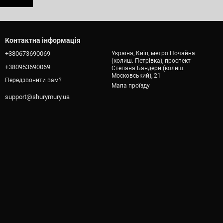
Контактна інформація
+380673690069
Україна, Київ, метро Почайна
(колиш. Петрівка), проспект
+380953690069
Степана Бандери (колиш.
Московський), 21
Передзвонити вам?
Мапа проїзду
support@shurymury.ua