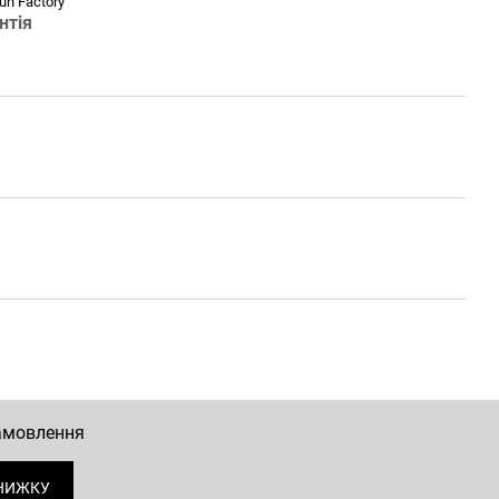
un Factory
нтія
замовлення
НИЖКУ