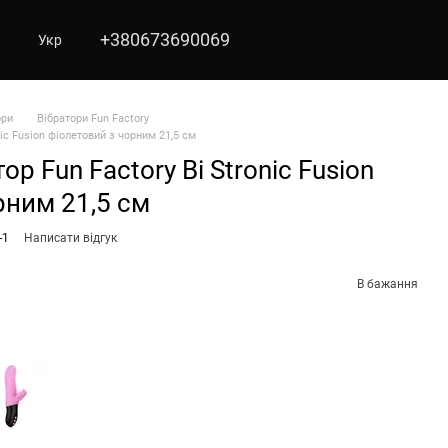
+380673690069
Укр
ори
Вібратори Fun Factory
nic Fusion фіолетовий з чорним 21,5 см
ор Fun Factory Bi Stronic Fusion
рним 21,5 см
-1
Написати відгук
В бажання