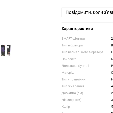
Повідомити, коли з'яв
Характеристики
SMART-фільтри
2
Тип вібратора
В
Тип вагінального вібратора
П
Присоска
Б
Додаткові функції
Р
Матеріал
С
Тип управління
Н
Тип живлення
А
Довжина (см)
2
Діаметр (см)
3
Колір
Ф