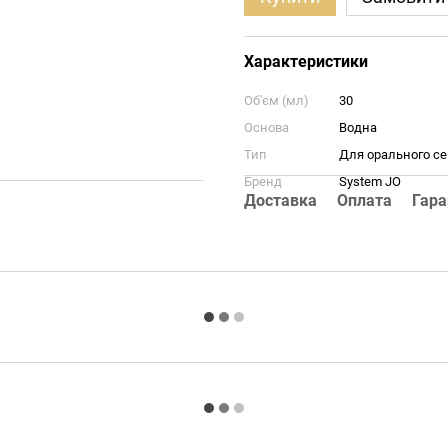
Характеристики
Об'єм (мл)
30
Основа
Водна
Тип
Для орального се
Бренд
System JO
Доставка
Оплата
Гара