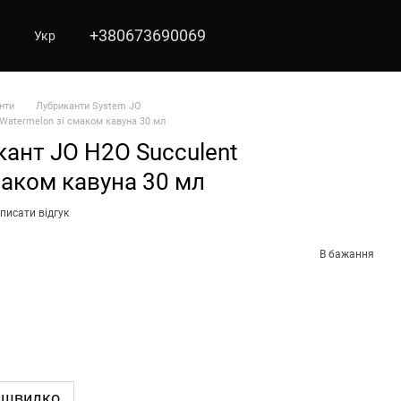
+380673690069
Укр
нти
Лубриканти System JO
Watermelon зі смаком кавуна 30 мл
ант JO H2O Succulent
маком кавуна 30 мл
писати відгук
В бажання
 швидко