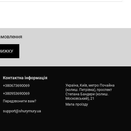
замовлення
НИЖКУ
Контактна інформація
+380673690069
Україна, Київ, метро Почайна
(колиш. Петрівка), проспект
+380953690069
Степана Бандери (колиш.
Московський), 21
Передзвонити вам?
Мапа проїзду
support@shurymury.ua