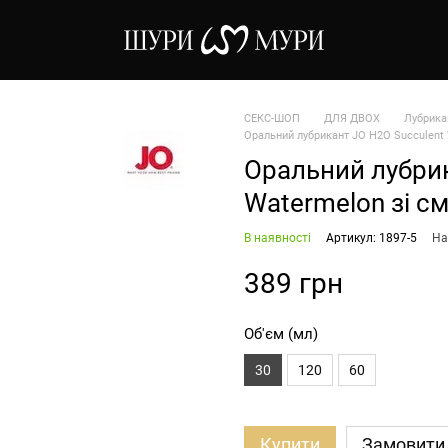
СЕКС-ШОП
ДЛЯ ДВОХ
Лубрика
Оральний лубрикант JO H2O Succulent 
Оральний лубрик
Watermelon зі с
В наявності
Артикул: 1897-5
На
389 грн
Об'єм (мл)
30
120
60
Купити
Замовити