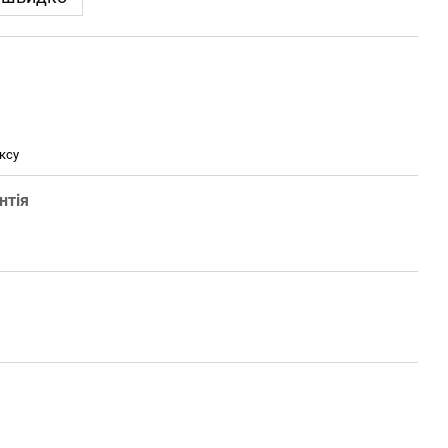
ксу
нтія