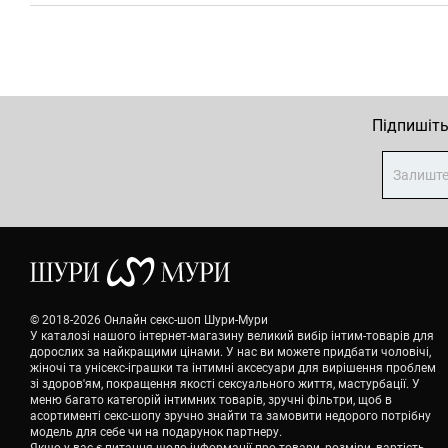
Підпишіть
© 2018-2026 Онлайн секс-шоп Шури-Мури
У каталозі нашого інтернет-магазину великий вибір інтим-товарів для
дорослих за найкращими цінами. У нас ви можете придбати чоловічі,
жіночі та унісекс-іграшки та інтимні аксесуари для вирішення проблем
зі здоров'ям, покращення якості сексуального життя, мастурбації. У
меню багато категорій інтимних товарів, зручні фільтри, щоб в
асортименті секс-шопу зручно знайти та замовити недорого потрібну
модель для себе чи на подарунок партнеру.
Якщо у вас є питання щодо інформації про товари, розміри, вартість,