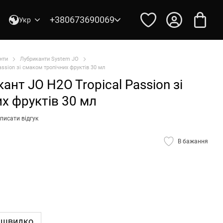
+380673690069
Укр
нти
Лубриканти System JO
ssion зі смаком тропічних фруктів 30 мл
нт JO H2O Tropical Passion зі
х фруктів 30 мл
писати відгук
В бажання
 швидко