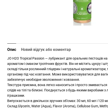
Опис
Новий відгук або коментар
JO H2O Tropical Passion — лубрикант для оральних пестощів на 
ароматом і смаком тропічних фруктів. Він не містить цукру і ш
складі тільки рослинний гліцерин і натуральні ароматизатори,
організму під час ковтання. Може використовуватися для ваг
забезпечує необхідне зволоження і ковзання.
Текстура приємна, вона легко наноситься і просто змиваєтьс
слідів на тілі та білизні. Поєднується з будь-якими виробами з
іграшками.
Випускається в декількох зручних об'ємах: 30 мл, 60 мл і 120 м
Склад Glycerin, Water (Aqua), Flavor (Aroma), Cellulose Gum, Met