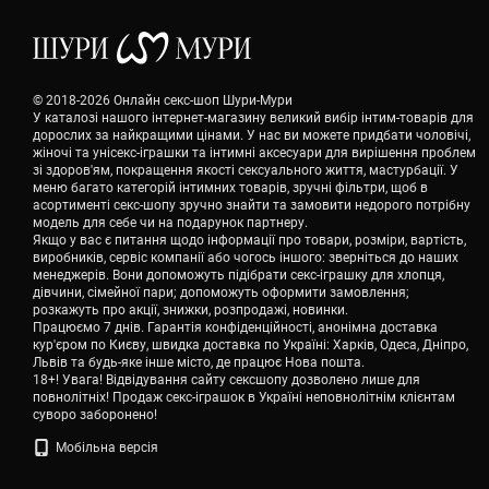
© 2018-2026 Онлайн секс-шоп Шури-Мури
У каталозі нашого інтернет-магазину великий вибір інтим-товарів для
дорослих за найкращими цінами. У нас ви можете придбати чоловічі,
жіночі та унісекс-іграшки та інтимні аксесуари для вирішення проблем
зі здоров'ям, покращення якості сексуального життя, мастурбації. У
меню багато категорій інтимних товарів, зручні фільтри, щоб в
асортименті секс-шопу зручно знайти та замовити недорого потрібну
модель для себе чи на подарунок партнеру.
Якщо у вас є питання щодо інформації про товари, розміри, вартість,
виробників, сервіс компанії або чогось іншого: зверніться до наших
менеджерів. Вони допоможуть підібрати секс-іграшку для хлопця,
дівчини, сімейної пари; допоможуть оформити замовлення;
розкажуть про акції, знижки, розпродажі, новинки.
Працюємо 7 днів. Гарантія конфіденційності, анонімна доставка
кур'єром по Києву, швидка доставка по Україні: Харків, Одеса, Дніпро,
Львів та будь-яке інше місто, де працює Нова пошта.
18+! Увага! Відвідування сайту сексшопу дозволено лише для
повнолітніх! Продаж секс-іграшок в Україні неповнолітнім клієнтам
суворо заборонено!
Мобільна версія