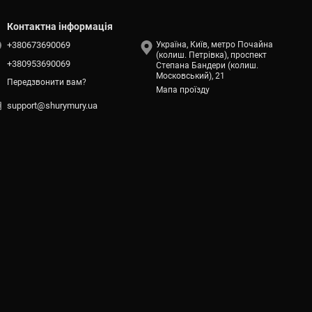
Контактна інформація
+380673690069
Україна, Київ, метро Почайна
(колиш. Петрівка), проспект
+380953690069
Степана Бандери (колиш.
Московський), 21
Передзвонити вам?
Мапа проїзду
support@shurymury.ua