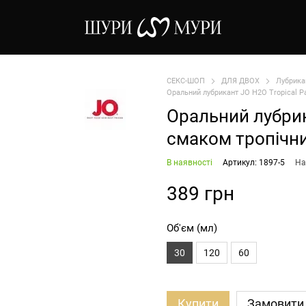
СЕКС-ШОП
ДЛЯ ДВОХ
Лубрика
Оральний лубрикант JO H2O Tropical Pa
Оральний лубрика
смаком тропічни
В наявності
Артикул: 1897-5
На
389 грн
Об'єм (мл)
30
120
60
Купити
Замовити