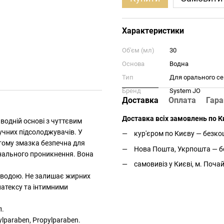
Характеристики
Об'єм (мл)
30
Основа
Водна
Тип
Для орального се
Бренд
System JO
Доставка
Оплата
Гара
Доставка всіх замовлень по Ки
водній основі з чуттєвим
тучних підсолоджувачів. У
кур'єром по Києву — безкош
 тому змазка безпечна для
Нова Пошта, Укрпошта — бе
інального проникнення. Вона
самовивіз у Києві, м. Поча
я водою. Не залишає жирних
 латексу та інтимними
л.
hylparaben, Propylparaben.