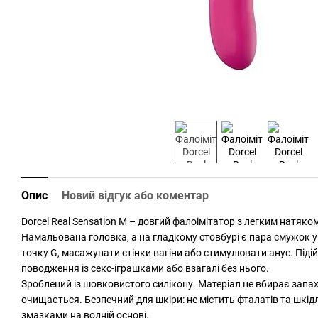
Опис
Новий відгук або коментар
Dorcel Real Sensation M – довгий фалоімітатор з легким натяком
Намальована головка, а на гладкому стовбурі є пара смужок у 
точку G, масажувати стінки вагіни або стимулювати анус. Підій
поводження із секс-іграшками або взагалі без нього.
Зроблений із шовковистого силікону. Матеріал не вбирає запах
очищається. Безпечний для шкіри: не містить фталатів та шкід
змазками на водній основі.