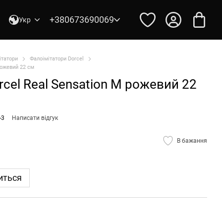
+380673690069
Укр
ітатори
Фалоімітатори Dorcel
рожевий 22 см
rcel Real Sensation M рожевий 22
-3
Написати відгук
В бажання
иться