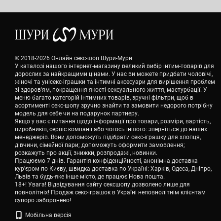
© 2018-2026 Онлайн секс-шоп Шури-Мури
У каталозі нашого інтернет-магазину великий вибір інтим-товарів для
дорослих за найкращими цінами. У нас ви можете придбати чоловічі,
жіночі та унісекс-іграшки та інтимні аксесуари для вирішення проблем
зі здоров'ям, покращення якості сексуального життя, мастурбації. У
меню багато категорій інтимних товарів, зручні фільтри, щоб в
асортименті секс-шопу зручно знайти та замовити недорого потрібну
модель для себе чи на подарунок партнеру.
Якщо у вас є питання щодо інформації про товари, розміри, вартість,
виробників, сервіс компанії або чогось іншого: зверніться до наших
менеджерів. Вони допоможуть підібрати секс-іграшку для хлопця,
дівчини, сімейної пари; допоможуть оформити замовлення;
розкажуть про акції, знижки, розпродажі, новинки.
Працюємо 7 днів. Гарантія конфіденційності, анонімна доставка
кур'єром по Києву, швидка доставка по Україні: Харків, Одеса, Дніпро,
Львів та будь-яке інше місто, де працює Нова пошта.
18+! Увага! Відвідування сайту сексшопу дозволено лише для
повнолітніх! Продаж секс-іграшок в Україні неповнолітнім клієнтам
суворо заборонено!
Мобільна версія