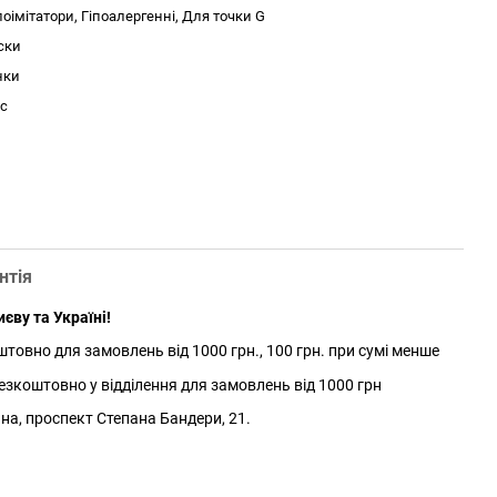
оімітатори, Гіпоалергенні, Для точки G
ски
нки
іс
нтія
єву та Україні!
товно для замовлень від 1000 грн., 100 грн. при сумі менше
зкоштовно у відділення для замовлень від 1000 грн
йна, проспект Степана Бандери, 21.