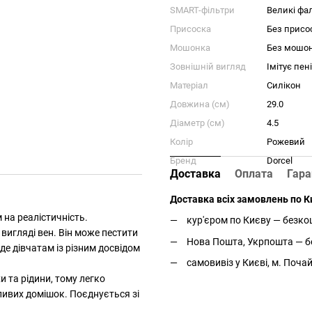
SMART-фільтри
Великі фал
Присоска
Без присо
Мошонка
Без мошо
Зовнішній вигляд
Імітує пен
Матеріал
Силікон
Довжина (см)
29.0
Діаметр (см)
4.5
Колір
Рожевий
Бренд
Dorcel
Доставка
Оплата
Гара
Доставка всіх замовлень по Ки
 на реалістичність.
кур'єром по Києву — безкош
вигляді вен. Він може пестити
Нова Пошта, Укрпошта — бе
де дівчатам із різним досвідом
самовивіз у Києві, м. Поча
и та рідини, тому легко
ливих домішок. Поєднується зі