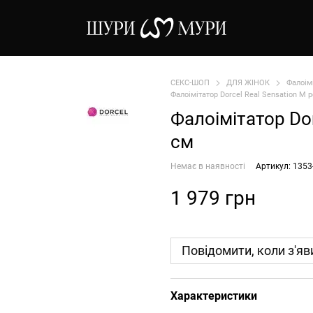
СЕКС-ШОП
ДЛЯ ЖІНОК
Фалоім
Фалоімітатор Dorcel Real Sensation M 
Фалоімітатор Do
см
Немає в наявності
Артикул: 1353
1 979 грн
Повідомити, коли з'яв
Характеристики