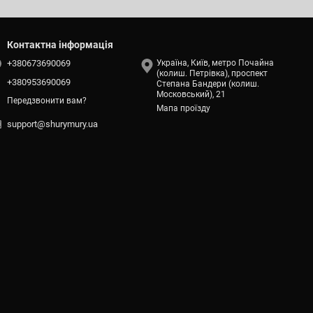
Контактна інформація
+380673690069
Україна, Київ, метро Почайна
(колиш. Петрівка), проспект
+380953690069
Степана Бандери (колиш.
Московський), 21
Передзвонити вам?
Мапа проїзду
support@shurymury.ua