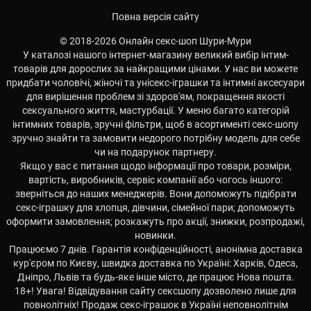
Повна версія сайту
© 2018-2026 Онлайн секс-шоп Шури-Мури
У каталозі нашого інтернет-магазину великий вибір інтим-
товарів для дорослих за найкращими цінами. У нас ви можете
придбати чоловічі, жіночі та унісекс-іграшки та інтимні аксесуари
для вирішення проблем зі здоров'ям, покращення якості
сексуального життя, мастурбації. У меню багато категорій
інтимних товарів, зручні фільтри, щоб в асортименті секс-шопу
зручно знайти та замовити недорого потрібну модель для себе
чи на подарунок партнеру.
Якщо у вас є питання щодо інформації про товари, розміри,
вартість, виробників, сервіс компанії або чогось іншого:
зверніться до наших менеджерів. Вони допоможуть підібрати
секс-іграшку для хлопця, дівчини, сімейної пари; допоможуть
оформити замовлення; розкажуть про акції, знижки, розпродажі,
новинки.
Працюємо 7 днів. Гарантія конфіденційності, анонімна доставка
кур'єром по Києву, швидка доставка по Україні: Харків, Одеса,
Дніпро, Львів та будь-яке інше місто, де працює Нова пошта.
18+! Увага! Відвідування сайту сексшопу дозволено лише для
повнолітніх! Продаж секс-іграшок в Україні неповнолітнім