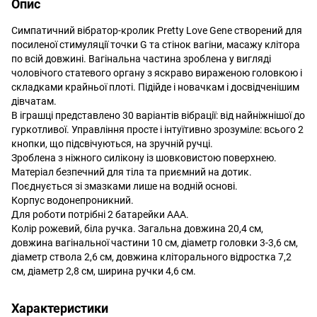
Опис
Симпатичний вібратор-кролик Pretty Love Gene створений для
посиленої стимуляції точки G та стінок вагіни, масажу клітора
по всій довжині. Вагінальна частина зроблена у вигляді
чоловічого статевого органу з яскраво вираженою головкою і
складками крайньої плоті. Підійде і новачкам і досвідченішим
дівчатам.
В іграшці представлено 30 варіантів вібрації: від найніжнішої до
гуркотливої. Управління просте і інтуїтивно зрозуміле: всього 2
кнопки, що підсвічуються, на зручній ручці.
Зроблена з ніжного силікону із шовковистою поверхнею.
Матеріал безпечний для тіла та приємний на дотик.
Поєднується зі змазками лише на водній основі.
Корпус водонепроникний.
Для роботи потрібні 2 батарейки ААА.
Колір рожевий, біла ручка. Загальна довжина 20,4 см,
довжина вагінальної частини 10 см, діаметр головки 3-3,6 см,
діаметр ствола 2,6 см, довжина кліторального відростка 7,2
см, діаметр 2,8 см, ширина ручки 4,6 см.
Характеристики