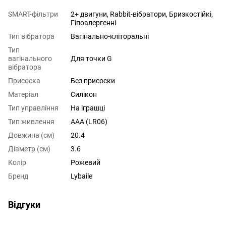
SMART-фільтри
2+ двигуни, Rabbit-вібратори, Бризкостійкі,
Гіпоалергенні
Тип вібратора
Вагінально-кліторальні
Тип
вагінального
Для точки G
вібратора
Присоска
Без присоски
Матеріал
Силікон
Тип управління
На іграшці
Тип живлення
AAA (LR06)
Довжина (см)
20.4
Діаметр (см)
3.6
Колір
Рожевий
Бренд
Lybaile
Відгуки