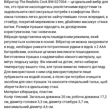
Вібратор The Realistic Cock BW-027004 — це ідеальний вибір для
тих, хто прагне насолодитись реалістичними відчуттями та
задовольнити свої сексуальні потреби з комфортом. Його
ніжна головка легко досягає найчутливіших точок всередині, а
стовбур, покритий мереживом з вен, дбайливо масажує стінки
вагіни. Розміри іграшки підходять як досвідченим
користувачкам, так і новачкам.
Вібрація представлена мультишвідкісним режимом, який
регулюється колесом в основі. Вібратор не можна занурювати
в воду, необхідно уникати потрапляння рідини в відсік з 2 ААА
батарейками, оскільки це може викликати пошкодження.
Виготовлена іграшка з надзвичайно ніжного матеріалу, що
імітує людську шкіру. Він ніжний на дотик, легко набирає
температуру вашого тіла, але трохи вимагає певного догляду.
Для використання з ним слід використовувати лише
лубриканти на водній основі, а після гри потрібно очищати
засобом для секс-іграшок та наносити спеціальний тальк, щоб
зберегти його в ідеальному стані.
Матеріал кібершкіра, пластик.
Колір тілесний. Загальна довжина 20 см, робоча довжина 17,2
см, діаметр головки 3,3 см, діаметр стовбура 3,7 см,
максимальний діаметр 4,6 см.