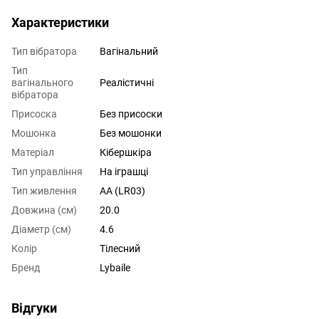
Характеристики
Тип вібратора
Вагінальний
Тип
вагінального
Реалістичні
вібратора
Присоска
Без присоски
Мошонка
Без мошонки
Матеріал
Кібершкіра
Тип управління
На іграшці
Тип живлення
AA (LR03)
Довжина (см)
20.0
Діаметр (см)
4.6
Колір
Тілесний
Бренд
Lybaile
Відгуки