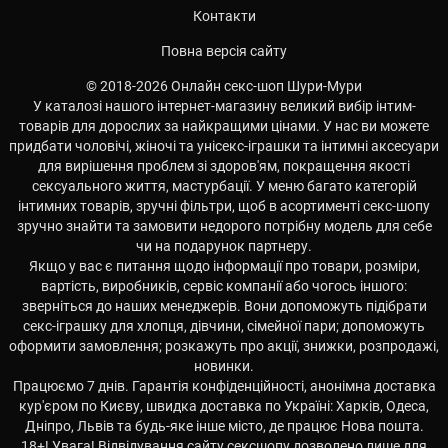
Контакти
Повна версія сайту
© 2018-2026 Онлайн секс-шоп Шури-Мури
У каталозі нашого інтернет-магазину великий вибір інтим-
товарів для дорослих за найкращими цінами. У нас ви можете
придбати чоловічі, жіночі та унісекс-іграшки та інтимні аксесуари
для вирішення проблем зі здоров'ям, покращення якості
сексуального життя, мастурбації. У меню багато категорій
інтимних товарів, зручні фільтри, щоб в асортименті секс-шопу
зручно знайти та замовити недорого потрібну модель для себе
чи на подарунок партнеру.
Якщо у вас є питання щодо інформації про товари, розміри,
вартість, виробників, сервіс компанії або чогось іншого:
зверніться до наших менеджерів. Вони допоможуть підібрати
секс-іграшку для хлопця, дівчини, сімейної пари; допоможуть
оформити замовлення; розкажуть про акції, знижки, розпродажі,
новинки.
Працюємо 7 днів. Гарантія конфіденційності, анонімна доставка
кур'єром по Києву, швидка доставка по Україні: Харків, Одеса,
Дніпро, Львів та будь-яке інше місто, де працює Нова пошта.
18+! Увага! Відвідування сайту сексшопу дозволено лише для