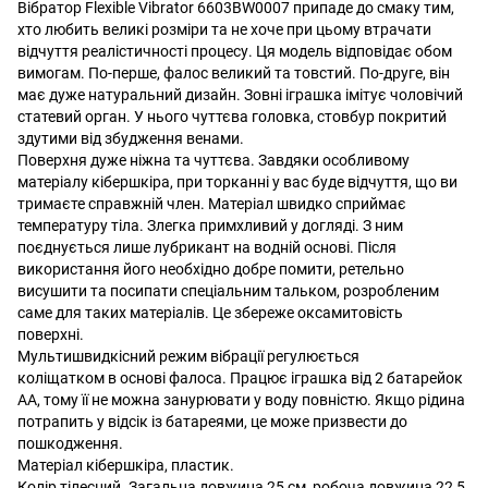
Вібратор Flexible Vibrator 6603BW0007 припаде до смаку тим,
хто любить великі розміри та не хоче при цьому втрачати
відчуття реалістичності процесу. Ця модель відповідає обом
вимогам. По-перше, фалос великий та товстий. По-друге, він
має дуже натуральний дизайн. Зовні іграшка імітує чоловічий
статевий орган. У нього чуттєва головка, стовбур покритий
здутими від збудження венами.
Поверхня дуже ніжна та чуттєва. Завдяки особливому
матеріалу кібершкіра, при торканні у вас буде відчуття, що ви
тримаєте справжній член. Матеріал швидко сприймає
температуру тіла. Злегка примхливий у догляді. З ним
поєднується лише лубрикант на водній основі. Після
використання його необхідно добре помити, ретельно
висушити та посипати спеціальним тальком, розробленим
саме для таких матеріалів. Це збереже оксамитовість
поверхні.
Мультишвидкісний режим вібрації регулюється
коліщатком в основі фалоса. Працює іграшка від 2 батарейок
АА, тому її не можна занурювати у воду повністю. Якщо рідина
потрапить у відсік із батареями, це може призвести до
пошкодження.
Матеріал кібершкіра, пластик.
Колір тілесний. Загальна довжина 25 см, робоча довжина 22,5