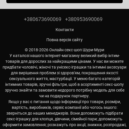
+380673690069
+380953690069
Контакти
Повна версія сайту
© 2018-2026 Онлайн секс-шоп Шури-Мури
У каталозі нашого інтернет-магазину великий вибір інтим-
товарів для дорослих за найкращими цінами. У нас ви можете
придбати чоловічі, жіночі та унісекс-іграшки та інтимні аксесуари
для вирішення проблем зі здоров'ям, покращення якості
сексуального життя, мастурбації. У меню багато категорій
інтимних товарів, зручні фільтри, щоб в асортименті секс-шопу
зручно знайти та замовити недорого потрібну модель для себе
чи на подарунок партнеру.
Якщо у вас є питання щодо інформації про товари, розміри,
вартість, виробників, сервіс компанії або чогось іншого:
зверніться до наших менеджерів. Вони допоможуть підібрати
секс-іграшку для хлопця, дівчини, сімейної пари; допоможуть
оформити замовлення; розкажуть про акції, знижки, розпродажі,