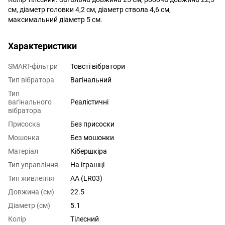
см, діаметр головки 4,2 см, діаметр ствола 4,6 см,
максимальний діаметр 5 см.
Характеристики
SMART-фільтри
Товсті вібратори
Тип вібратора
Вагінальний
Тип
вагінального
Реалістичні
вібратора
Присоска
Без присоски
Мошонка
Без мошонки
Матеріал
Кібершкіра
Тип управління
На іграшці
Тип живлення
AA (LR03)
Довжина (см)
22.5
Діаметр (см)
5.1
Колір
Тілесний